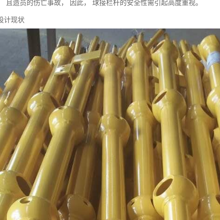
， 且造员的伤亡事故， 因此， 球接栏杆的安全性需引起高度重视。
设计现状