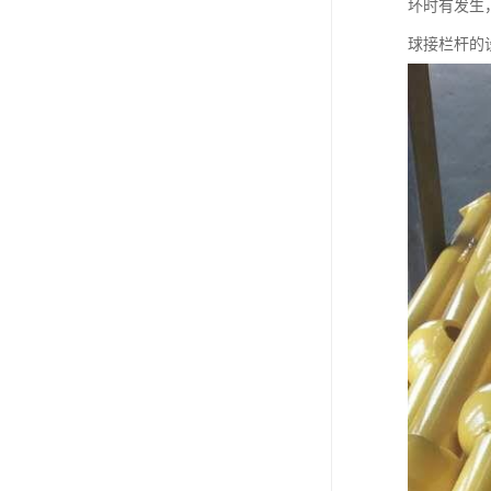
坏时有发生
球接栏杆的