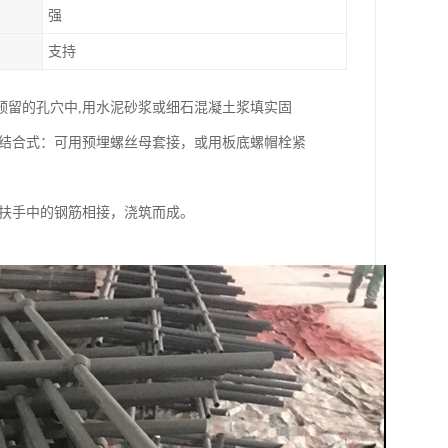
强
支持
预留的孔穴中,用水泥砂浆或细石混凝土浆填实固
栓结合式：可用预埋螺丝母套接，或用板底螺帽栓紧
土扶手中的钢筋相接，浇筑而成。