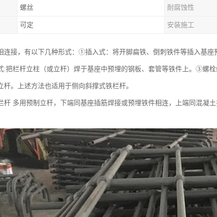
螺丝
耐腐蚀性
可定
安装施工
相连接，有以下几种形式：①插入式：将开脚扁铁、倒刺铁件等插入基座
式:把栏杆立柱（或立杆）焊于基座中预埋的钢板、套管等铁件上。③螺
立杆。上述方法也适用于侧向斜撑式铁栏杆。
栏杆 多用预制立杆，下端同基座插筋焊接或预埋铁件相连，上端同混凝