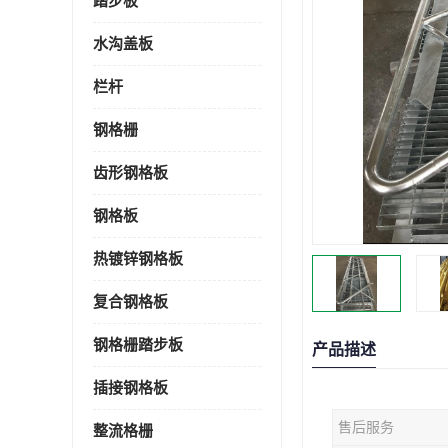
踏步板
水沟盖板
栏杆
钢格栅
齿形钢格板
钢格板
热镀锌钢格板
复合钢格板
钢格栅踏步板
产品描述
插接钢格板
售后服务
整流格栅