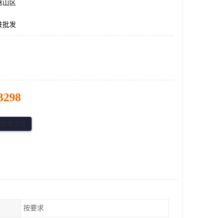
惠山区
柱批发
3298
按要求