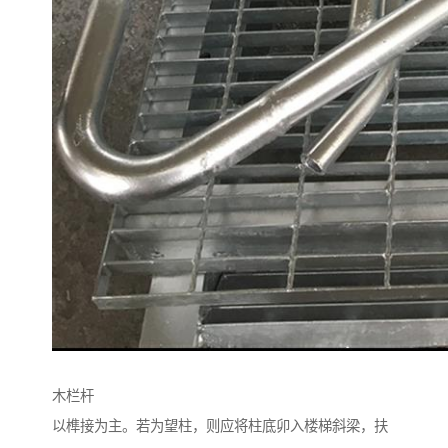
木栏杆
以榫接为主。若为望柱，则应将柱底卯入楼梯斜梁，扶