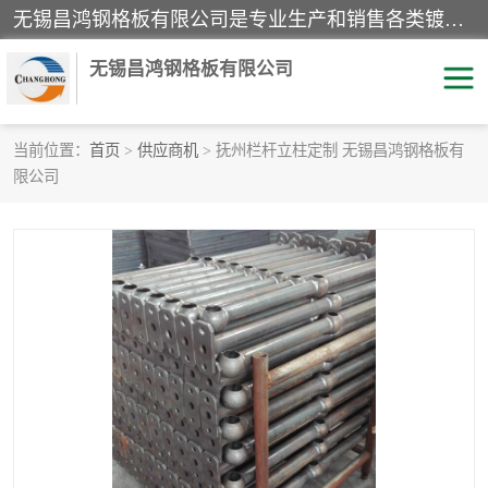
无锡昌鸿钢格板有限公司是专业生产和销售各类镀锌钢格板、镀锌钢格栅、不锈钢钢格及其相关产品的现代化企业。公司产品广泛运用于石油、化工、港口、电力、运输、造纸、医药、钢铁、食品、市政、房地产、制造业等各个领域。
无锡昌鸿钢格板有限公司
当前位置：
首页
>
供应商机
> 抚州栏杆立柱定制 无锡昌鸿钢格板有
限公司
镀锌钢格板
不锈钢钢格板
踏步板
水沟盖板
栏杆
钢格栅
齿形钢格板
钢格板
热镀锌钢格板
复合钢格板
钢格栅踏步板
插接钢格板