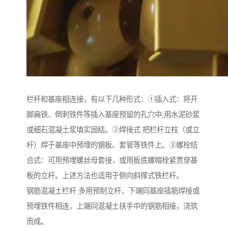
栏杆和基座相连接，有以下几种形式：①插入式：将开
脚扁铁、倒刺铁件等插入基座预留的孔穴中,用水泥砂浆
或细石混凝土浆填实固结。②焊接式:把栏杆立柱（或立
杆）焊于基座中预埋的钢板、套管等铁件上。③螺栓结
合式：可用预埋螺丝母套接，或用板底螺帽栓紧贯穿基
板的立杆。上述方法也适用于侧向斜撑式铁栏杆。
钢筋混凝土栏杆 多用预制立杆，下端同基座插筋焊接或
预埋铁件相连，上端同混凝土扶手中的钢筋相接，浇筑
而成。