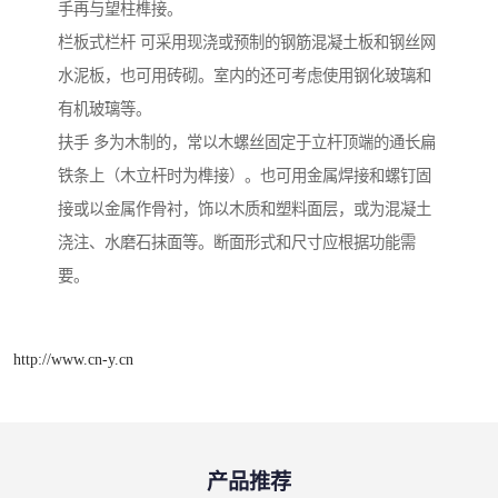
手再与望柱榫接。
栏板式栏杆 可采用现浇或预制的钢筋混凝土板和钢丝网
水泥板，也可用砖砌。室内的还可考虑使用钢化玻璃和
有机玻璃等。
扶手 多为木制的，常以木螺丝固定于立杆顶端的通长扁
铁条上（木立杆时为榫接）。也可用金属焊接和螺钉固
接或以金属作骨衬，饰以木质和塑料面层，或为混凝土
浇注、水磨石抹面等。断面形式和尺寸应根据功能需
要。
http://www.cn-y.cn
产品推荐