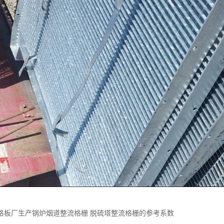
格板厂生产锅炉烟道整流格栅 脱硫塔整流格栅的参考系数