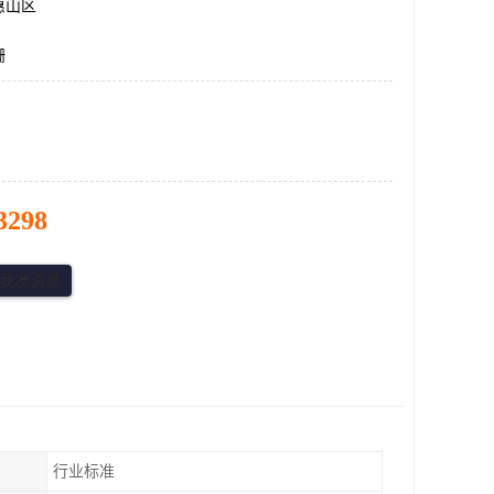
惠山区
栅
3298
行业标准