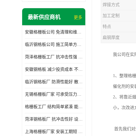
焊接方式
加工定制
最新供应商机
更多
特点
安徽格栅板公司 免清理和维护 安装需要人工少
扁钢厚度
临沂钢格板公司 施工简单方便 通风好 减少风阻
我公司在实
菏泽格栅板工厂 抗冲击性强 安装需要人工少
安徽钢格板 减少投资成本 不用清洗和维护
1、整理格
临沂钢格板厂 防滑性能好 散热防爆效果好
催化剂的安
无锡格栅板厂家 可承受压力强 安装需要人工少
2、将靠近
格栅板工厂 结构简单紧凑 能减少风力破坏
小，次改进
菏泽钢格板厂 抗冲击性好 设计规范 通风透光
首先我们对
上海格栅板厂家 安装工期短 通风好 减少风阻