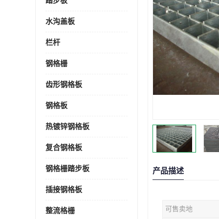
踏步板
水沟盖板
栏杆
钢格栅
齿形钢格板
钢格板
热镀锌钢格板
复合钢格板
钢格栅踏步板
产品描述
插接钢格板
可售卖地
整流格栅