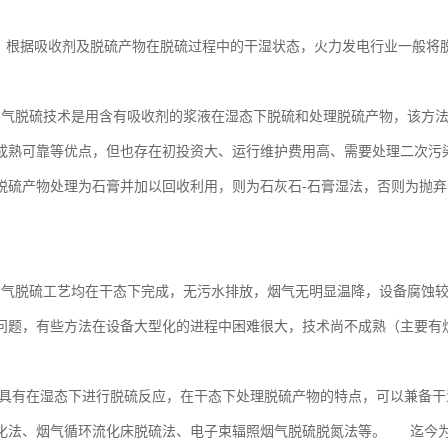
 根据吸收剂及脱硫产物在脱硫过程中的干湿状态，火力发电行业一般将
烟气脱硫技术是用含有吸收剂的浆液在湿态下脱硫和处理脱硫产物，该方
成熟可靠等优点，但也存在初投资大、运行维护费用高、需要处理二次污
脱硫产物处理为石膏并加以回收利用，则为石灰石-石膏湿法，否则为抛
。
烟气脱硫工艺均在干态下完成，无污水排放，烟气无明显温降，设备腐蚀
问题，有些方法在设备大型化的进程中困难很大，技术尚不成熟（主要
具有在湿态下进行脱硫反应，在干态下处理脱硫产物的特点，可以兼备干
化法、烟气循环流化床脱硫法、电子束辐照烟气脱硫脱氮法等。 迄今为