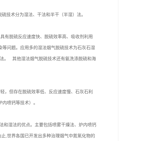
脱硫技术分为湿法、干法和半干（半湿）法。
法具有脱硫反应速度快、脱硫效率高、吸收剂利用
染等问题。应用多的湿法烟气脱硫技术为石灰石湿
弃法。 其他湿法烟气脱硫技术还有氨洗涤脱硫和海
较轻，但存在脱硫效率低、反应速度慢、石灰石利
有炉内喷钙等技术）。
法和湿法的优点。主要包括喷雾干燥法、炉内喷钙
止,世界各国已开发出多种治理烟气中氮氧化物的