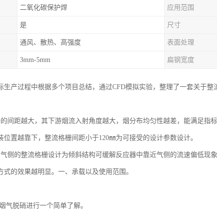
二氧化碳保护焊
应用范围
是
尺寸
通风、散热、高强度
表面处理
3mm-5mm
扁钢宽度
际生产过程中根据多个项目总结，通过CFD模拟实验，整理了一套关于整
栅的间距越大，其下游烟流入射角度越大，烟分布均匀性越差，能满足指
装位置越靠下，整流格栅间距小于120㎜为可接受的设计参数设计。
烟气侧的整流格栅设计为倾斜结构可缓解反应器中靠近气侧的流速偏低现
方式的效果越明显。一、承载以及使用范围。
烟气脱硝进行一个简单了解。