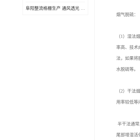
阜阳整流格栅生产 通风透光 免清理和维护
烟气脱硫：
（1）湿法
率高、技术
法，如果将
水脱硫等
（2）干法
用率较低等
半干法通常
尾部增湿活