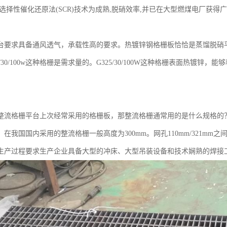
选择性催化还原法(SCR)技术为成熟,脱硝效率,并已在大型燃煤电厂获得
台要求具备通风透气，承载性高的要求。热镀锌钢格栅板恰恰是蒸馏脱硝
5/30/100w这种格栅是需求量的。G325/30/100W这种格栅表面热镀锌
整流格栅平台上次经常采用的格栅板，那整流格栅通常用的是什么规格的？ 
在我国国内采用的整流格栅一般高度为300mm。网孔110mm/321m
生产过程要求生产企业具备大型的冲床、大型吊装设备和技术娴熟的焊接