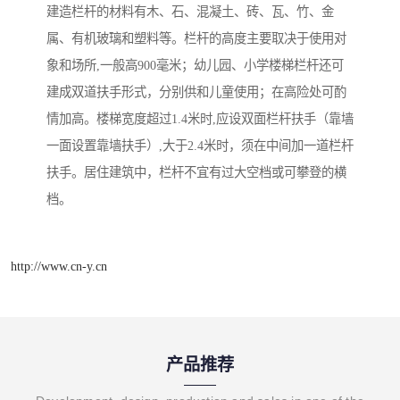
建造栏杆的材料有木、石、混凝土、砖、瓦、竹、金
属、有机玻璃和塑料等。栏杆的高度主要取决于使用对
象和场所,一般高900毫米；幼儿园、小学楼梯栏杆还可
建成双道扶手形式，分别供和儿童使用；在高险处可酌
情加高。楼梯宽度超过1.4米时,应设双面栏杆扶手（靠墙
一面设置靠墙扶手）,大于2.4米时，须在中间加一道栏杆
扶手。居住建筑中，栏杆不宜有过大空档或可攀登的横
档。
http://www.cn-y.cn
产品推荐