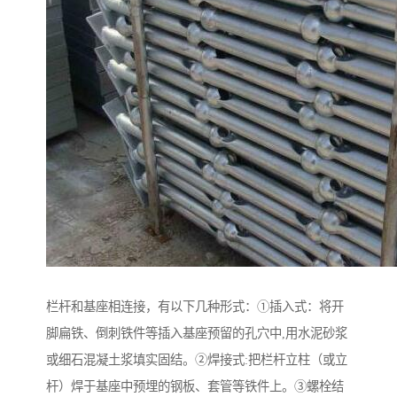
栏杆和基座相连接，有以下几种形式：①插入式：将开
脚扁铁、倒刺铁件等插入基座预留的孔穴中,用水泥砂浆
或细石混凝土浆填实固结。②焊接式:把栏杆立柱（或立
杆）焊于基座中预埋的钢板、套管等铁件上。③螺栓结