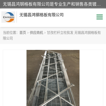
无锡昌鸿钢格板有限公司是专业生产和销售各类镀锌钢格板、镀锌钢格栅、不锈钢钢格及其相关产品的现代化企业。公司产品广泛运用于石油、化工、港口、电力、运输、造纸、医药、钢铁、食品、市政、房地产、制造业等各个领域。
无锡昌鸿钢格板有限公司
当前位置：
首页
>
供应商机
> 甘孜栏杆立柱批发 无锡昌鸿钢格板有
限公司
镀锌钢格板
不锈钢钢格板
踏步板
水沟盖板
栏杆
钢格栅
齿形钢格板
钢格板
热镀锌钢格板
复合钢格板
钢格栅踏步板
插接钢格板