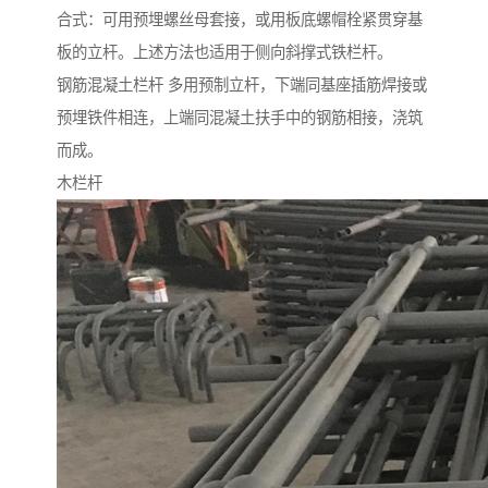
合式：可用预埋螺丝母套接，或用板底螺帽栓紧贯穿基
板的立杆。上述方法也适用于侧向斜撑式铁栏杆。
钢筋混凝土栏杆 多用预制立杆，下端同基座插筋焊接或
预埋铁件相连，上端同混凝土扶手中的钢筋相接，浇筑
而成。
木栏杆