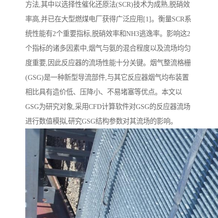
方法,其中以选择性催化还原法(SCR)技术为成熟,脱硝效
率高,并已在大型燃煤电厂获得广泛应用[1]。衡量SCR系
统性能有2个重要指标,脱硝效率和NH3逃逸率。影响这2
个指标的诸多因素中,烟气与氨的混合程度以及流场均匀
度重要,因此反应器的流场性能十分关键。烟气整流格栅
(GSG)是一种新型导流部件,与其它反应器烟气均布装置
相比具有造价低、压降小、不易堵塞等优点。本文以
GSG为研究对象,采用CFD计算软件对GSG的反应器流场
进行数值模拟,研究GSG结构参数对其流场的影响。