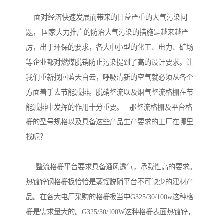
面对经济快速发展而带来的日益严重的大气污染问
题， 国家大力推广的防治大气污染的措施是越来越严
厉，出于环保的要求，各大中小型的化工、电力、矿场
等企业都对燃煤脱销防止污染提到了高的设计要求。让
我们重新找回蓝天白云，呼吸清新的空气就必须从各个
方面着手去节能减排。脱硝整流以及烟气整流格栅在节
能减排中发挥的作用十分重要。 那整流格栅及平台格
栅的型号规格以及具备这些产品生产要求的工厂在哪里
找呢？
整流格栅平台要求具备通风透气，承载性高的要求。
热镀锌钢格栅板恰恰是蒸馏脱硝平台不可缺少的建材产
品。在各大电厂采购的格栅板当中G325/30/100w这种格
栅是需求量大的。G325/30/100W这种格栅表面热镀锌，