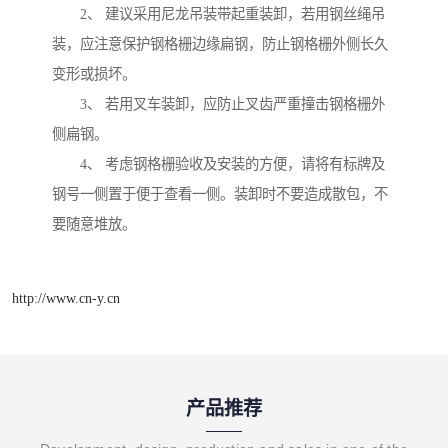
2、 建议采用尼龙吊装带起重装卸，若用钢丝绳吊
装，应注意保护钢格栅边缘扁钢，防止钢格栅外侧长久
变形或损坏。
3、 若用叉车装卸，应防止叉齿严重撞击钢格栅外
侧扁钢。
4、 考虑钢格栅验收及安装的方便，请将有标牌及
钢号一侧置于便于查看一侧。装卸时不要造成散包，不
要随意堆放。
http://www.cn-y.cn
产品推荐