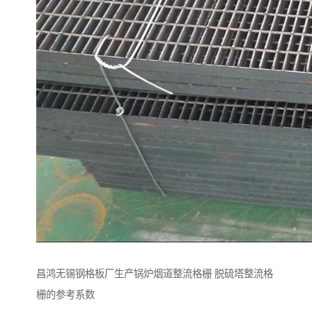
昌鸿无锡钢格板厂生产锅炉烟道整流格栅 脱硫塔整流格
栅的参考系数