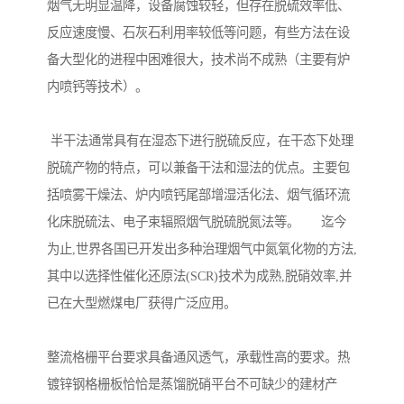
烟气无明显温降，设备腐蚀较轻，但存在脱硫效率低、
反应速度慢、石灰石利用率较低等问题，有些方法在设
备大型化的进程中困难很大，技术尚不成熟（主要有炉
内喷钙等技术）。
半干法通常具有在湿态下进行脱硫反应，在干态下处理
脱硫产物的特点，可以兼备干法和湿法的优点。主要包
括喷雾干燥法、炉内喷钙尾部增湿活化法、烟气循环流
化床脱硫法、电子束辐照烟气脱硫脱氮法等。 迄今
为止,世界各国已开发出多种治理烟气中氮氧化物的方法,
其中以选择性催化还原法(SCR)技术为成熟,脱硝效率,并
已在大型燃煤电厂获得广泛应用。
整流格栅平台要求具备通风透气，承载性高的要求。热
镀锌钢格栅板恰恰是蒸馏脱硝平台不可缺少的建材产