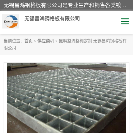
无锡昌鸿钢格板有限公司是专业生产和销售各类镀锌钢格板、镀锌钢格栅、不锈钢钢格及其相关产品的现代化企业。公司产品广泛运用于石油、化工、港口、电力、运输、造纸、医药、钢铁、食品、市政、房地产、制造业等各个领域。
无锡昌鸿钢格板有限公司
当前位置：
首页
>
供应商机
> 昆明整流格栅定制 无锡昌鸿钢格板有
限公司
镀锌钢格板
不锈钢钢格板
踏步板
水沟盖板
栏杆
钢格栅
齿形钢格板
钢格板
热镀锌钢格板
复合钢格板
钢格栅踏步板
插接钢格板