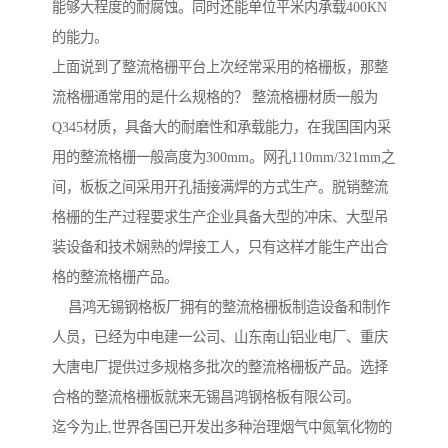
能够大程度的耐腐蚀。同时还能单位平米内承载400KN
的能力。
上面说到了整流格栅平台上次经常采用的格栅板，那整
流格栅通常用的是什么规格的？ 整流格栅材质一般为
Q345材质，具备大的耐磨性和承载能力，在我国国内采
用的整流格栅一般高度为300mm。网孔110mm/321mm之
间，板板之间采用开孔插接满焊的方式生产。脱销整流
格栅的生产过程要求生产企业具备大型的冲床、大型吊
装设备和技术娴熟的焊接工人，只有这样才能生产出合
格的整流格栅产品。
昌鸿无锡钢格板厂拥有的整流格栅板制造设备和制作
人员，已经为中电建一公司、山东南山铝业电厂、重庆
大唐电厂提供过多规格多批次的整流格栅板产品。选择
合格的整流格栅板就来无锡昌鸿钢格板有限公司。
迄今为止,世界各国已开发出多种治理烟气中氮氧化物的