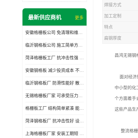
焊接方式
加工定制
最新供应商机
更多
特点
安徽格栅板公司 免清理和维护 安装需要人工少
扁钢厚度
临沂钢格板公司 施工简单方便 通风好 减少风阻
昌鸿无锡钢
菏泽格栅板工厂 抗冲击性强 安装需要人工少
安徽钢格板 减少投资成本 不用清洗和维护
面对经济快
临沂钢格板厂 防滑性能好 散热防爆效果好
中小型的化
无锡格栅板厂家 可承受压力强 安装需要人工少
个方面着手
格栅板工厂 结构简单紧凑 能减少风力破坏
这些产品生
菏泽钢格板厂 抗冲击性好 设计规范 通风透光
整流格栅平
上海格栅板厂家 安装工期短 通风好 减少风阻