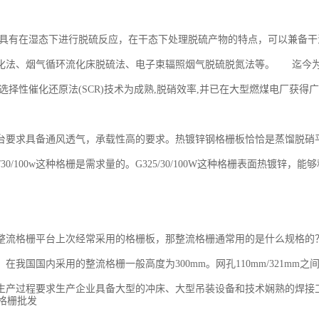
具有在湿态下进行脱硫反应，在干态下处理脱硫产物的特点，可以兼备干
化法、烟气循环流化床脱硫法、电子束辐照烟气脱硫脱氮法等。 迄今为
选择性催化还原法(SCR)技术为成熟,脱硝效率,并已在大型燃煤电厂获得
台要求具备通风透气，承载性高的要求。热镀锌钢格栅板恰恰是蒸馏脱硝
5/30/100w这种格栅是需求量的。G325/30/100W这种格栅表面热镀锌
整流格栅平台上次经常采用的格栅板，那整流格栅通常用的是什么规格的？ 
在我国国内采用的整流格栅一般高度为300mm。网孔110mm/321m
生产过程要求生产企业具备大型的冲床、大型吊装设备和技术娴熟的焊接