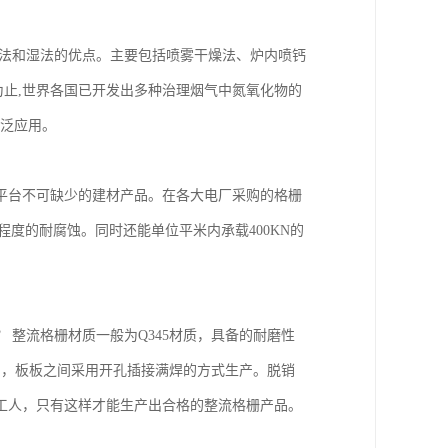
法和湿法的优点。主要包括喷雾干燥法、炉内喷钙
止,世界各国已开发出多种治理烟气中氮氧化物的
广泛应用。
平台不可缺少的建材产品。在各大电厂采购的格栅
，能够程度的耐腐蚀。同时还能单位平米内承载400KN的
整流格栅材质一般为Q345材质，具备的耐磨性
m之间，板板之间采用开孔插接满焊的方式生产。脱销
工人，只有这样才能生产出合格的整流格栅产品。