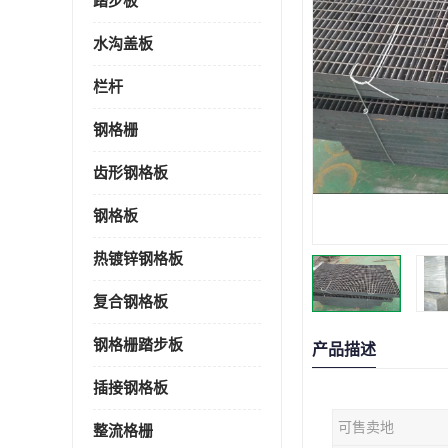
踏步板
水沟盖板
栏杆
钢格栅
齿形钢格板
钢格板
热镀锌钢格板
复合钢格板
钢格栅踏步板
产品描述
插接钢格板
可售卖地
整流格栅