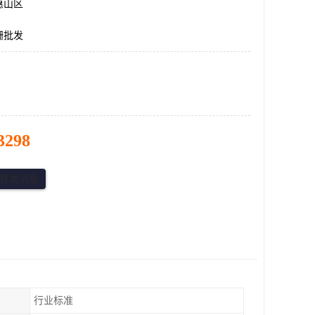
惠山区
栅批发
3298
行业标准