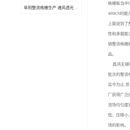
格栅板当中G
阜阳整流格栅生产 通风透光 免清理和维护
400KN的
上面说到了
性和承载能力
销整流格栅
品。
昌鸿无锡钢
批次的整流
迄今为止,
厂获得广泛应
流场均匀度
低、压降小
场的影响。