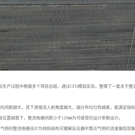
际生产过程中根据多个项目总结，通过CFD模拟实验，整理了一套关于整
栅的间距越大，其下游烟流入射角度越大，烟分布均匀性越差，能满足指
装位置越靠下，整流格栅间距小于120㎜为可接受的设计参数设计。
烟气侧的整流格栅设计为倾斜结构可缓解反应器中靠近气侧的流速偏低现