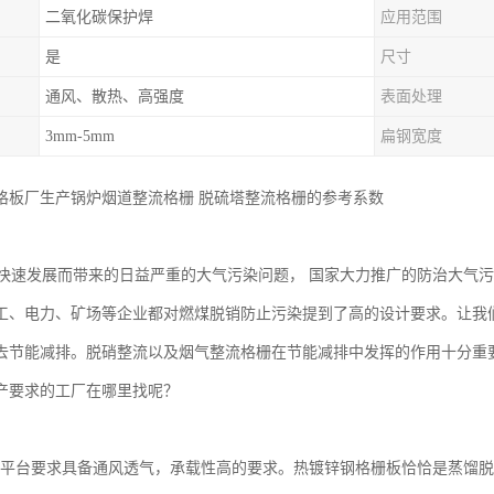
二氧化碳保护焊
应用范围
是
尺寸
通风、散热、高强度
表面处理
3mm-5mm
扁钢宽度
格板厂生产锅炉烟道整流格栅 脱硫塔整流格栅的参考系数
速发展而带来的日益严重的大气污染问题， 国家大力推广的防治大气污
工、电力、矿场等企业都对燃煤脱销防止污染提到了高的设计要求。让我
去节能减排。脱硝整流以及烟气整流格栅在节能减排中发挥的作用十分重
产要求的工厂在哪里找呢？
台要求具备通风透气，承载性高的要求。热镀锌钢格栅板恰恰是蒸馏脱