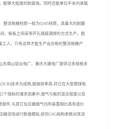
表面热镀锌，能够大程度的耐腐蚀。同时还能单位平米内承载
整流格栅材质一般为Q345材质，具备大的耐磨
mm之间，板板之间采用开孔插接满焊的方式生产。脱
接工人，只有这样才能生产出合格的整流格栅产
山东南山铝业电厂、重庆大唐电厂提供过多规格多
SCR)技术为成熟,脱硝效率高,并已在大型燃煤电
响这2个指标的诸多因素中,烟气与氨的混合程度以及
导流部件,与其它反应器烟气均布装置相比具有造价
反应器流场进行数值模拟,研究GSG结构参数对其流