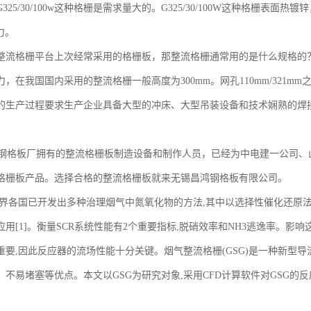
325/30/100w这种格栅是需求量大的。G325/30/100W这种格栅
能力。
整流格栅平台上次经常采用的格栅板，那整流格栅通常用的是什么规格的？ 
，在我国国内采用的整流格栅一般高度为300mm。网孔110mm/321
的生产过程要求生产企业具备大型的冲床、大型吊装设备和技术娴熟的焊
格板厂拥有的整流格栅板制造设备和制作人员，已经为中电建一公司、
格栅板产品。选择合格的整流格栅板就来无锡昌鸿钢格板有限公司。
世界各国已开发出多种治理烟气中氮氧化物的方法,其中以选择性催化还原法(
用[1]。衡量SCR系统性能有2个重要指标,脱硝效率和NH3逃逸率。影
重要,因此反应器的流场性能十分关键。烟气整流格栅(GSG)是一种新型
、不易堵塞等优点。本文以GSG为研究对象,采用CFD计算软件对GSG的