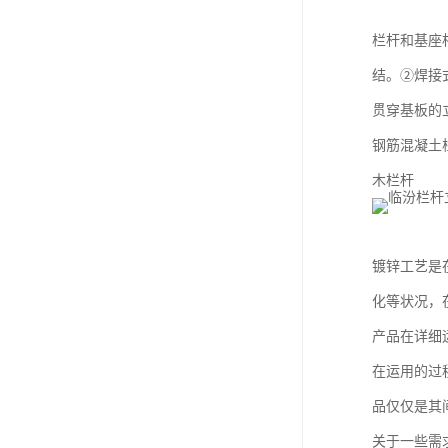
栏杆和基座
结。②焊接
贯穿基板的
钢筋混凝土
木栏杆
镀锌工艺是
化等状况，
产品在详细
在运用的过
品仅仅是其
关于一些需