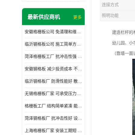
连接方式
照明功能
最新供应商机
更多
安徽格栅板公司 免清理和维护 安装需要人工少
建造栏杆的
幼儿园、小
临沂钢格板公司 施工简单方便 通风好 减少风阻
（靠墙一面
菏泽格栅板工厂 抗冲击性强 安装需要人工少
安徽钢格板 减少投资成本 不用清洗和维护
临沂钢格板厂 防滑性能好 散热防爆效果好
无锡格栅板厂家 可承受压力强 安装需要人工少
格栅板工厂 结构简单紧凑 能减少风力破坏
菏泽钢格板厂 抗冲击性好 设计规范 通风透光
上海格栅板厂家 安装工期短 通风好 减少风阻