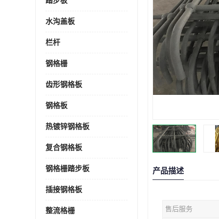
踏步板
水沟盖板
栏杆
钢格栅
齿形钢格板
钢格板
热镀锌钢格板
复合钢格板
钢格栅踏步板
产品描述
插接钢格板
售后服务
整流格栅