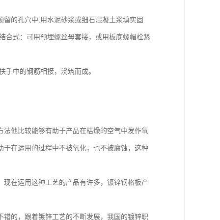
预留的孔穴中,用水泥砂浆或细石混凝土浆填实固
栓结合式：可用预埋螺丝母套接，或用板底螺帽栓紧
土扶手中的钢筋相接，浇筑而成。
方法他比较能够有助于产品在枯燥的空气中发作氧
助于在运用的过程中不被氧化，也不被腐蚀，这种
。现在运用这种工艺的产品有许多，镀锌钢格板产
不错的，跟着镀锌工艺的不断发展，我国的镀锌职