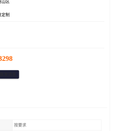
惠山区
柱定制
3298
按要求