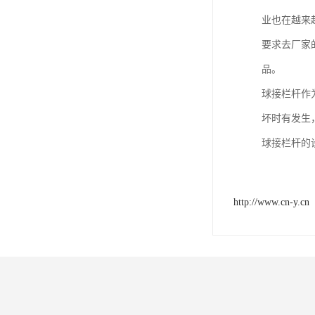
业也在越来
要求去厂家
品。
球接栏杆作
坏时有发生
球接栏杆的
http://www.cn-y.cn