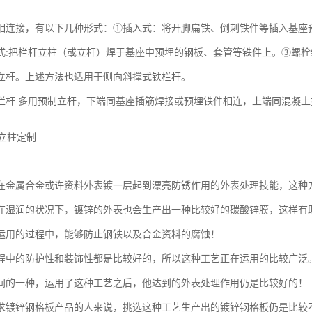
相连接，有以下几种形式：①插入式：将开脚扁铁、倒刺铁件等插入基座
式:把栏杆立柱（或立杆）焊于基座中预埋的钢板、套管等铁件上。③螺
立杆。上述方法也适用于侧向斜撑式铁栏杆。
栏杆 多用预制立杆，下端同基座插筋焊接或预埋铁件相连，上端同混凝
在金属合金或许资料外表镀一层起到漂亮防锈作用的外表处理技能，这种
在湿润的状况下，镀锌的外表也会生产出一种比较好的碳酸锌膜，这样有
运用的过程中，能够防止钢铁以及合金资料的腐蚀！
程中的防护性和装饰性都是比较好的，所以这种工艺正在运用的比较广泛
间的一种，运用了这种工艺之后，他达到的外表处理作用仍是比较好的！
求镀锌钢格板产品的人来说，挑选这种工艺生产出的镀锌钢格板仍是比较