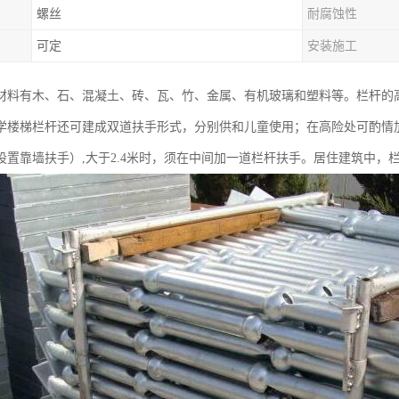
螺丝
耐腐蚀性
可定
安装施工
材料有木、石、混凝土、砖、瓦、竹、金属、有机玻璃和塑料等。栏杆的高
学楼梯栏杆还可建成双道扶手形式，分别供和儿童使用；在高险处可酌情加高
设置靠墙扶手）,大于2.4米时，须在中间加一道栏杆扶手。居住建筑中，