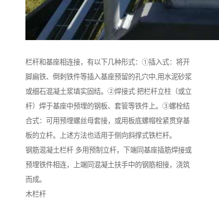
栏杆和基座相连接，有以下几种形式：①插入式：将开
脚扁铁、倒刺铁件等插入基座预留的孔穴中,用水泥砂浆
或细石混凝土浆填实固结。②焊接式:把栏杆立柱（或立
杆）焊于基座中预埋的钢板、套管等铁件上。③螺栓结
合式：可用预埋螺丝母套接，或用板底螺帽栓紧贯穿基
板的立杆。上述方法也适用于侧向斜撑式铁栏杆。
钢筋混凝土栏杆 多用预制立杆，下端同基座插筋焊接或
预埋铁件相连，上端同混凝土扶手中的钢筋相接，浇筑
而成。
木栏杆