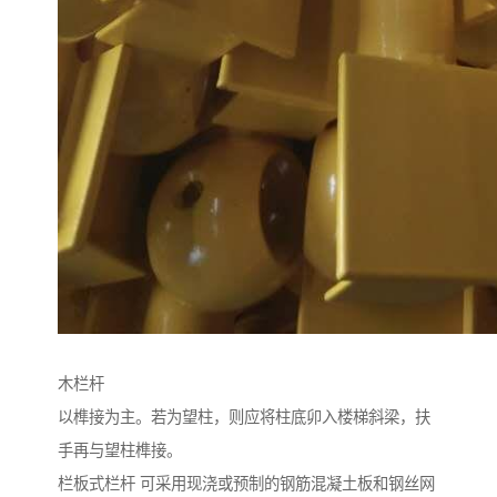
木栏杆
以榫接为主。若为望柱，则应将柱底卯入楼梯斜梁，扶
手再与望柱榫接。
栏板式栏杆 可采用现浇或预制的钢筋混凝土板和钢丝网