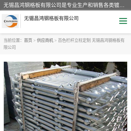
无锡昌鸿钢格板有限公司是专业生产和销售各类镀锌钢格板、镀锌钢格栅、不锈钢钢格及其相关产品的现代化企业。公司产品广泛运用于石油、化工、港口、电力、运输、造纸、医药、钢铁、食品、市政、房地产、制造业等各个领域。
无锡昌鸿钢格板有限公司
当前位置：
首页
>
供应商机
> 百色栏杆立柱定制 无锡昌鸿钢格板有
限公司
镀锌钢格板
不锈钢钢格板
踏步板
水沟盖板
栏杆
钢格栅
齿形钢格板
钢格板
热镀锌钢格板
复合钢格板
钢格栅踏步板
插接钢格板