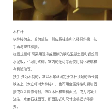
木栏杆
以榫接为主。若为望柱，则应将柱底卯入楼梯斜梁，扶
手再与望柱榫接。
栏板式栏杆 可采用现浇或预制的钢筋混凝土板和钢丝网
水泥板，也可用砖砌。室内的还可考虑使用钢化玻璃和
有机玻璃等。
扶手 多为木制的，常以木螺丝固定于立杆顶端的通长扁
铁条上（木立杆时为榫接）。也可用金属焊接和螺钉固
接或以金属作骨衬，饰以木质和塑料面层，或为混凝土
浇注、水磨石抹面等。断面形式和尺寸应根据功能需
要。