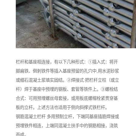
栏杆和基座相连接，有以下几种形式：①插入式：将开
脚扁铁、倒刺铁件等插入基座预留的孔穴中,用水泥砂浆
或细石混凝土浆填实固结。②焊接式:把栏杆立柱（或立
杆）焊于基座中预埋的钢板、套管等铁件上。③螺栓结
合式：可用预埋螺丝母套接，或用板底螺帽栓紧贯穿基
板的立杆。上述方法也适用于侧向斜撑式铁栏杆。
钢筋混凝土栏杆 多用预制立杆，下端同基座插筋焊接或
预埋铁件相连，上端同混凝土扶手中的钢筋相接，浇筑
而成。