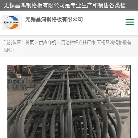
无锡昌鸿钢格板有限公司是专业生产和销售各类镀锌钢格板、镀锌钢格栅、不锈钢钢格及其相关产品的现代化企业。公司产品广泛运用于石油、化工、港口、电力、运输、造纸、医药、钢铁、食品、市政、房地产、制造业等各个领域。
无锡昌鸿钢格板有限公司
当前位置：
首页
>
供应商机
> 河池栏杆立柱厂家 无锡昌鸿钢格板有
限公司
镀锌钢格板
不锈钢钢格板
踏步板
水沟盖板
栏杆
钢格栅
齿形钢格板
钢格板
热镀锌钢格板
复合钢格板
钢格栅踏步板
插接钢格板