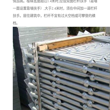
情加高。楼梯宽度超过1.4米时,应设双面栏杆扶手（靠墙
一面设置靠墙扶手）,大于2.4米时，须在中间加一道栏杆
扶手。居住建筑中，栏杆不宜有过大空档或可攀登的横
档。