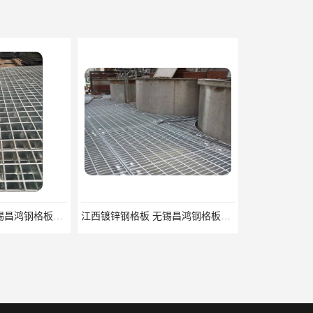
江西镀锌钢格板 无锡昌鸿钢格板有限公司
济南供应插接钢格板 美观耐用 载重高 自重轻