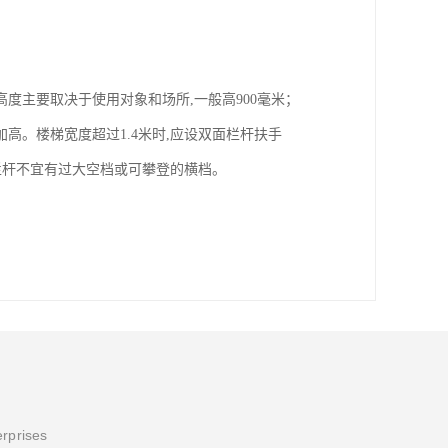
度主要取决于使用对象和场所,一般高900毫米；
。楼梯宽度超过1.4米时,应设双面栏杆扶手
栏杆不宜有过大空档或可攀登的横档。
erprises