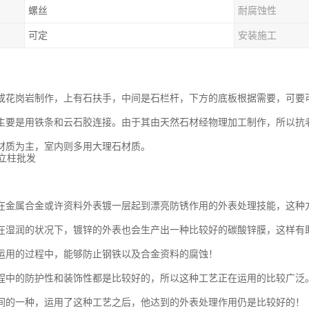
螺丝
耐腐蚀性
可定
安装施工
或花岗岩制作，上有石扶手，中间是石栏杆，下方的底板根据需要，可要
主要是用铁条和云石胶连接。由于其由天然石材经物理加工制作，所以抗
材质为主，室内则多用大理石材质。
在金属合金或许资料外表镀一层起到漂亮防锈作用的外表处理技能，这种
在湿润的状况下，镀锌的外表也会生产出一种比较好的碳酸锌膜，这样有
运用的过程中，能够防止钢铁以及合金资料的腐蚀！
程中的防护性和装饰性都是比较好的，所以这种工艺正在运用的比较广泛
间的一种，运用了这种工艺之后，他达到的外表处理作用仍是比较好的！