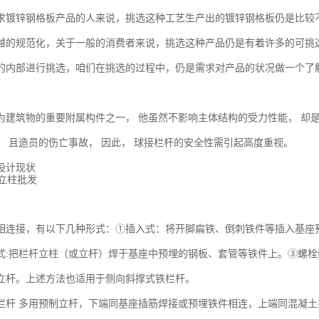
求镀锌钢格板产品的人来说，挑选这种工艺生产出的镀锌钢格板仍是比较
越的规范化，关于一般的消费者来说，挑选这种产品仍是有着许多的可挑
的内部进行挑选，咱们在挑选的过程中，仍是需求对产品的状况做一个了
为建筑物的重要附属构件之一， 他虽然不影响主体结构的受力性能， 却
， 且造员的伤亡事故， 因此， 球接栏杆的安全性需引起高度重视。
设计现状
相连接，有以下几种形式：①插入式：将开脚扁铁、倒刺铁件等插入基座
式:把栏杆立柱（或立杆）焊于基座中预埋的钢板、套管等铁件上。③螺
立杆。上述方法也适用于侧向斜撑式铁栏杆。
栏杆 多用预制立杆，下端同基座插筋焊接或预埋铁件相连，上端同混凝