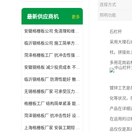
连接方式
照明功能
最新供应商机
更多
安徽格栅板公司 免清理和维护 安装需要人工少
石栏杆
采用大理石
临沂钢格板公司 施工简单方便 通风好 减少风阻
柱。拼接处
菏泽格栅板工厂 抗冲击性强 安装需要人工少
多用花岗岩
安徽钢格板 减少投资成本 不用清洗和维护
临沂钢格板厂 防滑性能好 散热防爆效果好
镀锌工艺是
无锡格栅板厂家 可承受压力强 安装需要人工少
化等状况，
格栅板工厂 结构简单紧凑 能减少风力破坏
产品在详细
菏泽钢格板厂 抗冲击性好 设计规范 通风透光
在运用的过
上海格栅板厂家 安装工期短 通风好 减少风阻
品仅仅是其