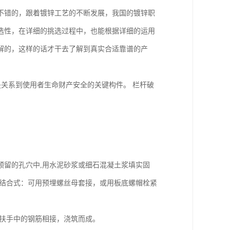
不错的，跟着镀锌工艺的不断发展，我国的镀锌职
选性，在详细的挑选过程中，也能根据详细的运用
解的，这样的话才干去了解到真实合适靠谱的产
是关系到使用者生命财产安全的关键构件。 栏杆破
预留的孔穴中,用水泥砂浆或细石混凝土浆填实固
栓结合式：可用预埋螺丝母套接，或用板底螺帽栓紧
土扶手中的钢筋相接，浇筑而成。