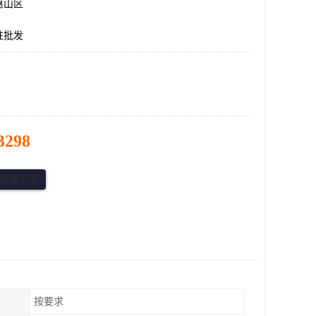
惠山区
柱批发
3298
按要求