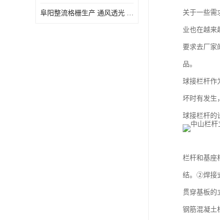
关于一些需
阜阳整流格栅生产 通风透光 免清理和维护
业也在越来
要求去厂家
品。
球接栏杆作
坏时有发生
球接栏杆的
栏杆和基座
结。②焊接
贯穿基板的
钢筋混凝土