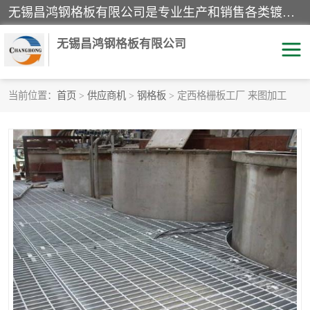
无锡昌鸿钢格板有限公司是专业生产和销售各类镀锌钢格板、镀锌钢格栅、不锈钢钢格及其相关产品的现代化企业。公司产品广泛运用于石油、化工、港口、电力、运输、造纸、医药、钢铁、食品、市政、房地产、制造业等各个领域。
无锡昌鸿钢格板有限公司
当前位置：
首页
>
供应商机
>
钢格板
> 定西格栅板工厂 来图加工
镀锌钢格板
不锈钢钢格板
踏步板
水沟盖板
栏杆
钢格栅
齿形钢格板
钢格板
热镀锌钢格板
复合钢格板
钢格栅踏步板
插接钢格板