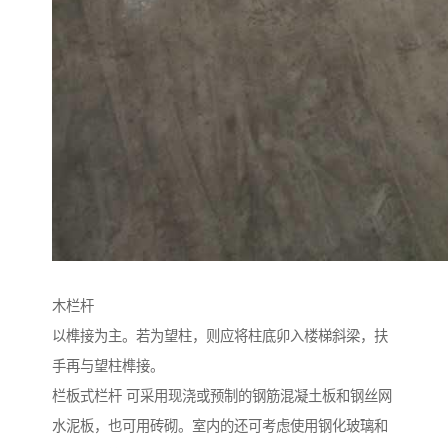
木栏杆
以榫接为主。若为望柱，则应将柱底卯入楼梯斜梁，扶
手再与望柱榫接。
栏板式栏杆 可采用现浇或预制的钢筋混凝土板和钢丝网
水泥板，也可用砖砌。室内的还可考虑使用钢化玻璃和