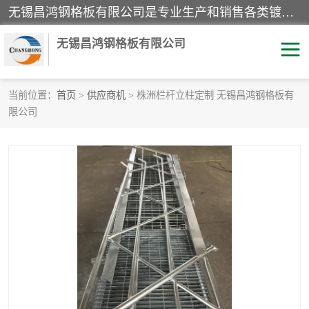
无锡昌鸿钢格板有限公司是专业生产和销售各类镀锌钢格板、镀锌钢格栅、不锈钢钢格及其相关产品的现代化企业。公司产品广泛运用于石油、化工、港口、电力、运输、造纸、医药、钢铁、食品、市政、房地产、制造业等各个领域。
无锡昌鸿钢格板有限公司
当前位置：
首页
>
供应商机
> 株洲栏杆立柱定制 无锡昌鸿钢格板有
限公司
镀锌钢格板
不锈钢钢格板
踏步板
水沟盖板
栏杆
钢格栅
齿形钢格板
钢格板
热镀锌钢格板
复合钢格板
钢格栅踏步板
插接钢格板