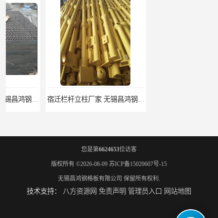
宿迁栏杆立柱厂家 无锡昌鸿钢格板有限公司
揭阳整流格栅厂 无锡昌鸿钢格板有限公司
您是第
6624653
位访客
版权所有 ©2026-08-09
苏ICP备15020607号-15
无锡昌鸿钢格板有限公司
保留所有权利.
技术支持：
八方资源网
免责声明
管理员入口
网站地图