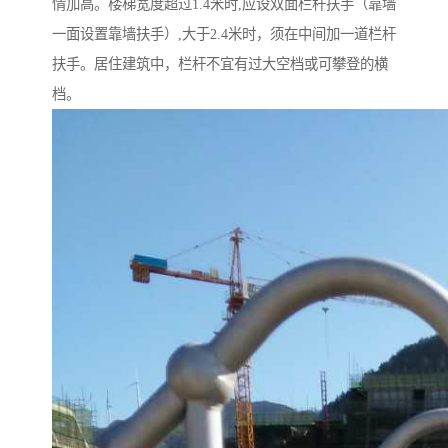
情加高。楼梯宽度超过1.4米时,应设双面栏杆扶手（靠墙
一面设置靠墙扶手）,大于2.4米时，须在中间加一道栏杆
扶手。居住建筑中，栏杆不宜有过大空档或可攀登的横
档。