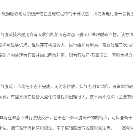
 根据吸收剂及脱硫产物在脱硫过程中的干湿状态，火力发电行业一般将
烟气脱硫技术是用含有吸收剂的浆液在湿态下脱硫和处理脱硫产物，该方
成熟可靠等优点，但也存在初投资大、运行维护费用高、需要处理二次污
脱硫产物处理为石膏并加以回收利用，则为石灰石-石膏湿法，否则为抛
。
烟气脱硫工艺均在干态下完成，无污水排放，烟气无明显温降，设备腐蚀
问题，有些方法在设备大型化的进程中困难很大，技术尚不成熟（主要
具有在湿态下进行脱硫反应，在干态下处理脱硫产物的特点，可以兼备干
化法、烟气循环流化床脱硫法、电子束辐照烟气脱硫脱氮法等。 迄今为