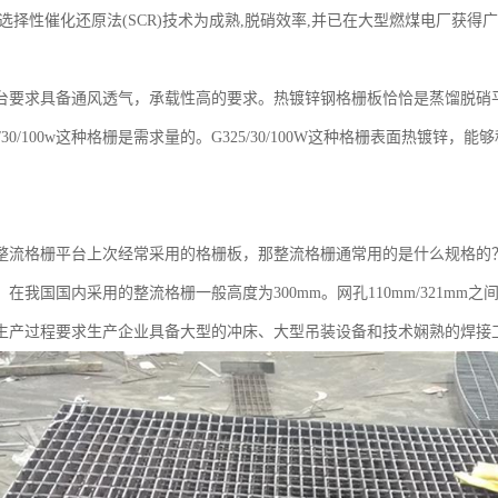
选择性催化还原法(SCR)技术为成熟,脱硝效率,并已在大型燃煤电厂获得
台要求具备通风透气，承载性高的要求。热镀锌钢格栅板恰恰是蒸馏脱硝
5/30/100w这种格栅是需求量的。G325/30/100W这种格栅表面热镀锌
整流格栅平台上次经常采用的格栅板，那整流格栅通常用的是什么规格的？ 
在我国国内采用的整流格栅一般高度为300mm。网孔110mm/321m
生产过程要求生产企业具备大型的冲床、大型吊装设备和技术娴熟的焊接