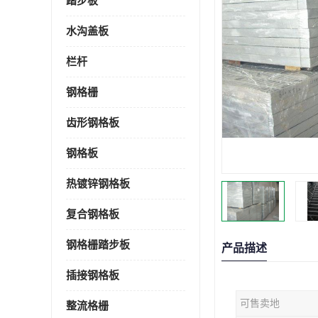
踏步板
水沟盖板
栏杆
钢格栅
齿形钢格板
钢格板
热镀锌钢格板
复合钢格板
钢格栅踏步板
产品描述
插接钢格板
可售卖地
整流格栅