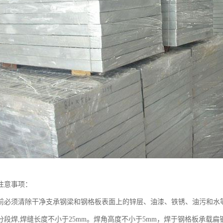
注意事项：
须清除干净支承钢梁和钢格板表面上的锌层、油漆、铁锈、油污和水
焊,焊缝长度不小于25mm。焊角高度不小于5mm，焊于钢格板承载扁