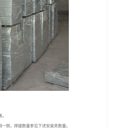
等。
钢一侧，焊缝数量参见下述安装夹数量。