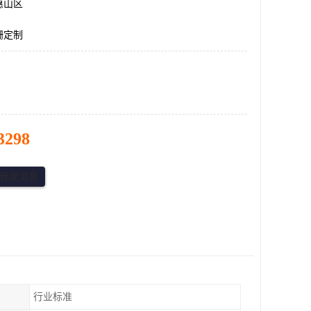
惠山区
栅定制
3298
行业标准