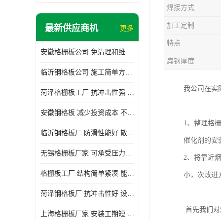
焊接方式
加工定制
最新供应商机
更多
特点
安徽格栅板公司 免清理和维护 安装需要人工少
扁钢厚度
临沂钢格板公司 施工简单方便 通风好 减少风阻
我公司在实
菏泽格栅板工厂 抗冲击性强 安装需要人工少
安徽钢格板 减少投资成本 不用清洗和维护
1、整理格
临沂钢格板厂 防滑性能好 散热防爆效果好
催化剂的安
无锡格栅板厂家 可承受压力强 安装需要人工少
2、将靠近
格栅板工厂 结构简单紧凑 能减少风力破坏
小，次改进
菏泽钢格板厂 抗冲击性好 设计规范 通风透光
首先我们对
上海格栅板厂家 安装工期短 通风好 减少风阻