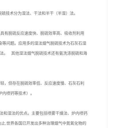
脱硫技术分为湿法、干法和半干（半湿）法。
法具有脱硫反应速度快、脱硫效率高、吸收剂利用
染等问题。应用多的湿法烟气脱硫技术为石灰石湿
弃法。 其他湿法烟气脱硫技术还有氨洗涤脱硫和海
较轻，但存在脱硫效率低、反应速度慢、石灰石利
有炉内喷钙等技术）。
法和湿法的优点。主要包括喷雾干燥法、炉内喷钙
止,世界各国已开发出多种治理烟气中氮氧化物的