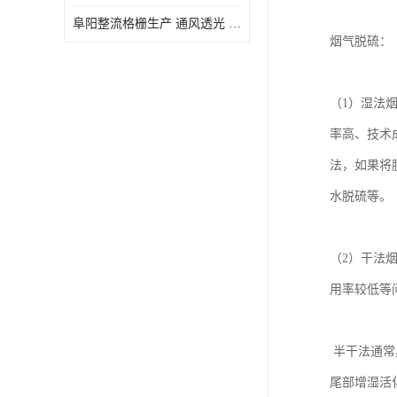
阜阳整流格栅生产 通风透光 免清理和维护
烟气脱硫：
（1）湿法
率高、技术
法，如果将
水脱硫等
（2）干法
用率较低等
半干法通常
尾部增湿活