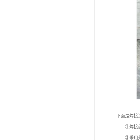
下面是焊接
①焊接前必
②采用分段