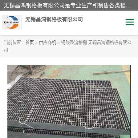
无锡昌鸿钢格板有限公司是专业生产和销售各类镀锌钢格板、镀锌钢格栅、不锈钢钢格及其相关产品的现代化企业。公司产品广泛运用于石油、化工、港口、电力、运输、造纸、医药、钢铁、食品、市政、房地产、制造业等各个领域。
无锡昌鸿钢格板有限公司
当前位置：
首页
>
供应商机
> 铜陵整流格栅 无锡昌鸿钢格板有限公
司
镀锌钢格板
不锈钢钢格板
踏步板
水沟盖板
栏杆
钢格栅
齿形钢格板
钢格板
热镀锌钢格板
复合钢格板
钢格栅踏步板
插接钢格板