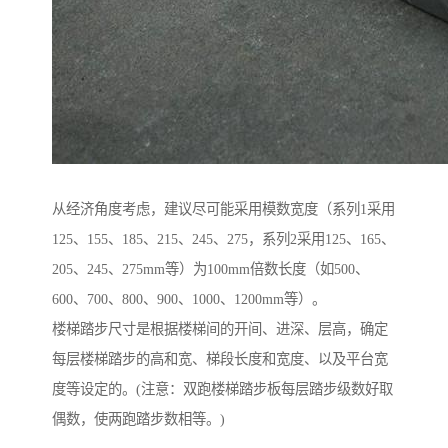
从经济角度考虑，建议尽可能采用模数宽度（系列1采用
125、155、185、215、245、275，系列2采用125、165、
205、245、275mm等）为100mm倍数长度（如500、
600、700、800、900、1000、1200mm等）。
楼梯踏步尺寸是根据楼梯间的开间、进深、层高，确定
每层楼梯踏步的高和宽、梯段长度和宽度、以及平台宽
度等设定的。(注意：双跑楼梯踏步板每层踏步级数好取
偶数，使两跑踏步数相等。)