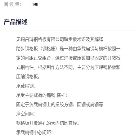
阅 读 量：
498
产品描述
无锡昌鸿钢格板有限公司踏步板术语及其解释
踏步钢格板（钢格栅）是一种由承载扁钢与横杆按照一
定的间距正交组合，通过焊接或压锁加以固定的开敞板
式钢构件。根据制作方法不同，主要分为压焊钢格板和
压缩钢格板。
承载扁钢：
承受主要载荷的扁钢 横杆：
固定于负载扁钢上的扭绞方钢、圆钢或扁钢等
净空间隙：
钢格板开敞通孔的大内切圆直径。
承载扁钢中心间距：