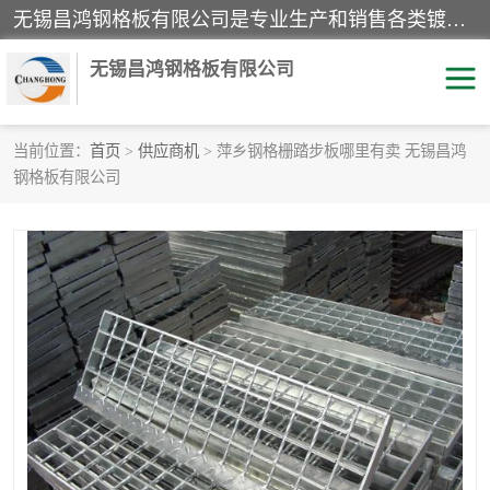
无锡昌鸿钢格板有限公司是专业生产和销售各类镀锌钢格板、镀锌钢格栅、不锈钢钢格及其相关产品的现代化企业。公司产品广泛运用于石油、化工、港口、电力、运输、造纸、医药、钢铁、食品、市政、房地产、制造业等各个领域。
无锡昌鸿钢格板有限公司
当前位置：
首页
>
供应商机
> 萍乡钢格栅踏步板哪里有卖 无锡昌鸿
钢格板有限公司
镀锌钢格板
不锈钢钢格板
踏步板
水沟盖板
栏杆
钢格栅
齿形钢格板
钢格板
热镀锌钢格板
复合钢格板
钢格栅踏步板
插接钢格板