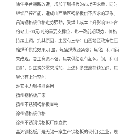
除尘平台翻新改造，增加了钢格板的市场需求量，同时
继续严控产能，造成山西地区钢格板供不应求的现象。
昌鸿钢格板价格走势强劲，受煤电成本上升影响1609合
约站上900元/吨的重要支撑位，也一改前期颓势，价格
持续上调。究其原因，主要有三条：山西地区政策性压
缩煤矿供给效果明 显，炼焦煤煤源紧张；焦化厂利润尚
未改观，复工意愿不强，焦炭供给没有起色；钢厂利润
良好，对焦炭的需求增加。上述利多效应持续发酵，焦
炭仍有上行空间。
淮安电力钢格栅采用
扬州钢格板厂家
扬州不锈钢钢格板直销
徐州钢格板价格
徐州不锈钢钢格板厂家直供
昌鸿钢格板厂是无锡一家生产钢格板的现代化企业，现