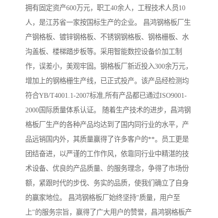
拥有固定资产600万元，职工40余人，工程技术人员10
人，是江苏省一家按国标生产的企业。 昌鸿钢格板厂生
产钢格板、镀锌钢格板、不锈钢钢格板、钢格栅板、水
沟盖板、楼梯踏步板等。采用智能数控设备价加工制
作，误差小，美观牢固。钢格板厂新近投入300余万元，
增加上的钢格栅生产线，已正式投产。该产品经检测均
符合YB/T4001.1-2007标准,所有产品都已通过ISO9001-
2000国际质量体系认证。 随着生产技术的进步，昌鸿钢
格板厂生产的各种产品均达到了国内同行业的水平，产
品远销国内外，其质量赢得了许多客户的**。员工更是
团结奋进，以严谨的工作作风，依靠同行业中精湛的技
术设备、优良的产品质量、的服务理念，争得了市场份
额，紧跟时代的步伐、务实的品质，使我们确立了自身
的赢家地位。 昌鸿钢格板厂始终坚持"质量，用户至
上"的服务宗旨，赢得了广大用户的赞誉，昌鸿钢格板产