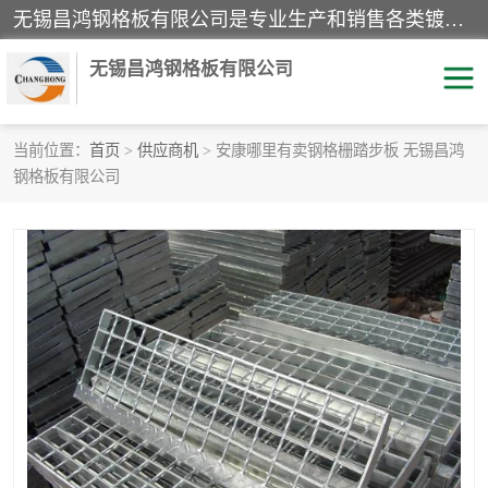
无锡昌鸿钢格板有限公司是专业生产和销售各类镀锌钢格板、镀锌钢格栅、不锈钢钢格及其相关产品的现代化企业。公司产品广泛运用于石油、化工、港口、电力、运输、造纸、医药、钢铁、食品、市政、房地产、制造业等各个领域。
无锡昌鸿钢格板有限公司
当前位置：
首页
>
供应商机
> 安康哪里有卖钢格栅踏步板 无锡昌鸿
钢格板有限公司
镀锌钢格板
不锈钢钢格板
踏步板
水沟盖板
栏杆
钢格栅
齿形钢格板
钢格板
热镀锌钢格板
复合钢格板
钢格栅踏步板
插接钢格板