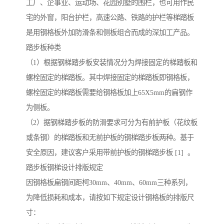
工厂、企事业、运动场、花园别墅的围栏，也可用作民
宅的外窗，阳台护栏，高速公路、铁路的护栏等梯踏板
是用钢格板外加防滑条和侧板组合而成的深加工产品。
踏步板种类
（1）根据钢梯踏步板安装情况分为焊接固定的梯踏板和
螺栓固定的梯踏板。其中焊接固定的梯踏板即钢格板，
螺栓固定的梯踏板需要给钢格板加上65X5mm的扁钢作
为侧板。
（2）据钢梯踏步板的防滑要求可分为有前护板（花纹板
或条钢）的梯踏板和无前护板的钢梯踏步板两种。基于
安全原因，建议客户采用带前护板的钢梯踏步板 [1] 。
踏步板钢梯设计排版规定
因钢格板扁钢间距柯30mm、40mm、60mm三种系列，
为降低损耗和成本，请按如下规定设计钢格板的排版尺
寸：