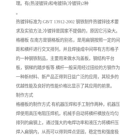
理。有(热浸镀锌)和电镀锌(冷镀锌)2种
。
热镀锌标准为:GB/T 13912-2002 钢铁制件热镀锌技术要
求及实验方法;冷镀锌是国家不提倡的，原因它污染大。
格栅板 在南方是钢格板的别名，是用扁钢按照一定的间
距和横杆进行交叉排列，并且焊接成中间带有方形格子
的一种钢铁制品，主要用来做水沟盖板，钢结构平台
板，钢梯的踏步板等.横杆一般采用经过扭绞的方钢作为
一种新材料、新产品正得到日益广泛的应用，其较多的
优越性能及良好的性能价格比显示了其应用的前景。
制作方式
格栅板的制作方式:有机器压焊和手工制作两种，机器压
焊使用高压电阻压焊机，机械手自动将横杆横放在均匀
排列的扁钢上，通过强大的电焊功率和液压力将横杆压
焊入扁钢内，从而可以得到焊点坚固，稳定性和强度极