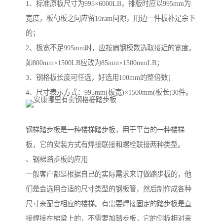
1、标准原板尺寸为995×6000LB，排版时应以995mm为
宽度，板勺板之问应留10ram问隙，用边一件板补足余下
的；
2、板宽不足995mm时，应按扁钢模数选取接近的宽度。
如800mm×1500LB应改为85mm×1500mmLB；
3、钢格板长度可任选，好选用100mm的整倍数；
4、尺寸表示方式：995mm(板宽)×1500mm(板长)30件。
钢梯踏步板是一种楼梯踏步板，用于平台的一种楼梯
板，它的安装方式有焊接联接和螺栓联接两种类型。
、钢梯踏步板的应用
一般客户都是根据自己的实际需求来订做踏步板的，他
们是会选用合适的尺寸类型的钢板管，然后制作成各种
尺寸来配合相应的楼梯。有需要焊接固定的踏步板是直
接焊接在梯梁上的，不需要加踏步板，它的侧板相对来