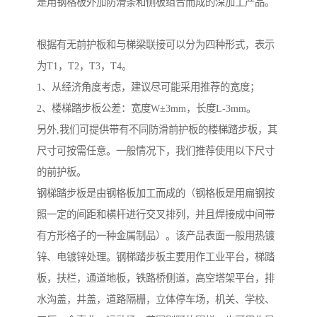
是用钢格板外加防滑条和侧板组合而成的深加工产品。
根据有无前护板和与梯梁联接可以分为四种形式，表示
为T1，T2，T3，T4。
1、从经济角度考虑，建议尽可能采用推荐的宽度；
2、楼梯踏步板公差：宽度W±3mm，长度L-3mm。
另外,我们可提供带有不同防滑前护板的楼梯踏步板，其
尺寸可按需任意。一般情况下，我们推荐使用以下尺寸
的前护板。
钢梯踏步板是由钢格板加工而成的（钢格板是用扁钢按
照一定的间距和横杆进行交叉排列，并且焊接成中间带
有方形格子的一种金属制品）。该产品表面一般用热镀
锌、电镀锌处理。钢梯踏步板主要用作工业平台，梯踏
板，扶栏，通道地板，铁路桥侧道，高空塔架平台，排
水沟盖，井盖，道路隔栅，立体停车场，机关、学校、