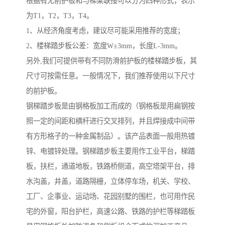
根据有无前护板和与梯梁联接可以分为四种形式，表示
为T1，T2，T3，T4。
1、从经济角度考虑，建议尽可能采用推荐的宽度；
2、楼梯踏步板公差：宽度W±3mm，长度L-3mm。
另外,我们可提供带有不同防滑前护板的楼梯踏步板，其
尺寸可按需任意。一般情况下，我们推荐使用以下尺寸
的前护板。
钢梯踏步板是由钢格板加工而成的（钢格板是用扁钢按
照一定的间距和横杆进行交叉排列，并且焊接成中间带
有方形格子的一种金属制品）。该产品表面一般用热镀
锌、电镀锌处理。钢梯踏步板主要用作工业平台，梯踏
板，扶栏，通道地板，铁路桥侧道，高空塔架平台，排
水沟盖，井盖，道路隔栅，立体停车场，机关、学校、
工厂、企事业、运动场、花园别墅的围栏，也可用作民
宅的外窗，阳台护栏，高速公路、铁路的护栏等梯踏板