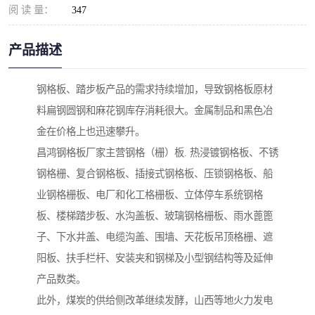
阅 读 量：
347
产品描述
钢格板、踏步板产品的需求持续增加，导致钢格板原材
料扁钢圆钢和麻花钢库存消耗很大。金属制品和黑色冶
金在价格上也迅速攀升。
昌鸿钢格板厂家主营钢格（栅）板. 热浸镀钢格板、不锈
钢格栅、复合钢格板、插接式钢格板、压锁钢格板、船
业钢格栅板、电厂和化工格栅板、立体停车系统钢格
板、楼梯踏步板、水沟盖板、玻璃钢格栅板、雨水蓖篦
子、下水井盖、电缆沟盖、围墙、天花板吊顶格栅、遮
阳板、扶手栏杆、安装夹和钢梯及小型钢结构等及延伸
产品数类。
此外，煤炭的供给侧改革继续发酵，山西等地火力发电