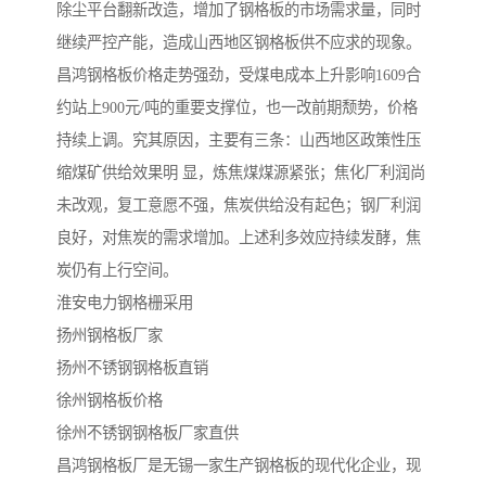
除尘平台翻新改造，增加了钢格板的市场需求量，同时
继续严控产能，造成山西地区钢格板供不应求的现象。
昌鸿钢格板价格走势强劲，受煤电成本上升影响1609合
约站上900元/吨的重要支撑位，也一改前期颓势，价格
持续上调。究其原因，主要有三条：山西地区政策性压
缩煤矿供给效果明 显，炼焦煤煤源紧张；焦化厂利润尚
未改观，复工意愿不强，焦炭供给没有起色；钢厂利润
良好，对焦炭的需求增加。上述利多效应持续发酵，焦
炭仍有上行空间。
淮安电力钢格栅采用
扬州钢格板厂家
扬州不锈钢钢格板直销
徐州钢格板价格
徐州不锈钢钢格板厂家直供
昌鸿钢格板厂是无锡一家生产钢格板的现代化企业，现