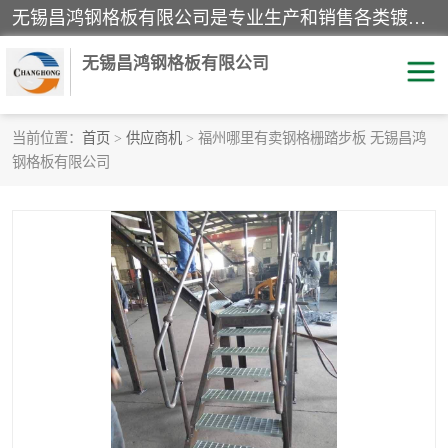
无锡昌鸿钢格板有限公司是专业生产和销售各类镀锌钢格板、镀锌钢格栅、不锈钢钢格及其相关产品的现代化企业。公司产品广泛运用于石油、化工、港口、电力、运输、造纸、医药、钢铁、食品、市政、房地产、制造业等各个领域。
无锡昌鸿钢格板有限公司
当前位置：
首页
>
供应商机
> 福州哪里有卖钢格栅踏步板 无锡昌鸿
钢格板有限公司
镀锌钢格板
不锈钢钢格板
踏步板
水沟盖板
栏杆
钢格栅
齿形钢格板
钢格板
热镀锌钢格板
复合钢格板
钢格栅踏步板
插接钢格板