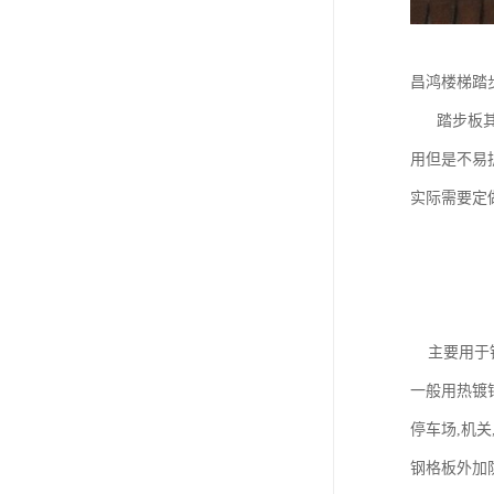
昌鸿楼梯踏
踏步板其安
用但是不易
实际需要定
主要用于钢
一般用热镀锌
停车场,机关
钢格板外加