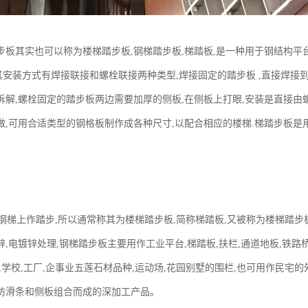
步板其实也可以称为楼梯踏步板,钢梯踏步板,梯踏板,是一种用于钢结构平
装方式有焊接联接和螺栓联接两种类型,焊接固定的踏步板 ,直接焊接到
拆解,螺栓固定的踏步板两边需要加厚的侧板,在侧板上打眼,安装是直接由
做,可用合适类型的钢格板制作成各种尺寸,以配合相应的楼梯.梯踏步板是
梯上作踏步,所以通常称其为楼梯踏步板,简称梯踏板,又被称为楼梯踏步
,电镀锌处理,钢梯踏步板主要用作工业平台,梯踏板,扶栏,通道地板,铁路桥
,学校,工厂,企事业五莲石材品种,运动场,花园别墅的围栏,也可用作民宅
防滑条和侧板组合而成的深加工产品。