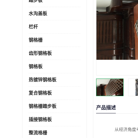
踏步板
水沟盖板
栏杆
钢格栅
齿形钢格板
钢格板
热镀锌钢格板
复合钢格板
钢格栅踏步板
产品描述
插接钢格板
从经济角度考虑
整流格栅