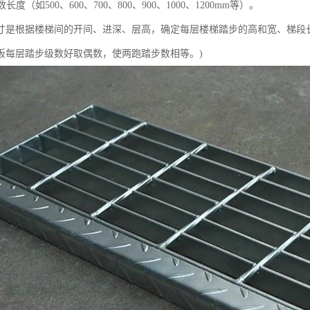
数长度（如500、600、700、800、900、1000、1200mm等）。
寸是根据楼梯间的开间、进深、层高，确定每层楼梯踏步的高和宽、梯段
板每层踏步级数好取偶数，使两跑踏步数相等。)