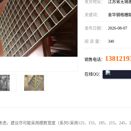
发货地址：
江苏省无锡
关键词：
金华钢格栅
发布日期：
2026-08-07
阅 读 量：
340
1381219
销售电话：
在线QQ：
，建议尽可能采用模数宽度（系列1采用125、155、185、215、245、275