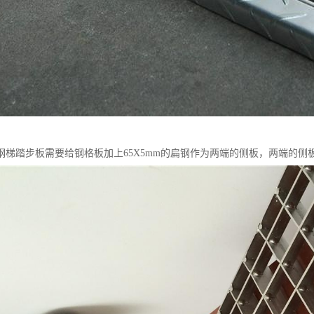
钢梯踏步板需要给钢格板加上65X5mm的扁钢作为两端的侧板，两端的侧