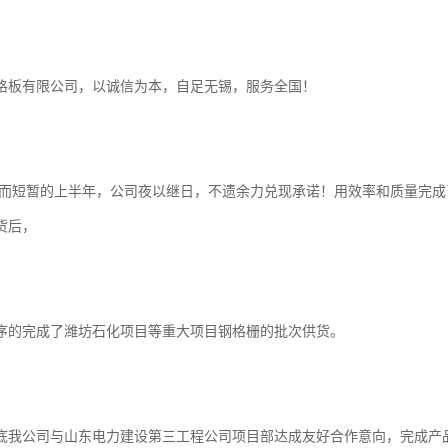
格板有限公司，以诚信为本，自足无锡，服务全国！
暂的上半年，公司夜以继日，不遗余力兑现承诺！用效率和质量完成
货后，
序的完成了潍坊石化项目等重大项目钢格栅的批次供货。
底我公司与山东电力建设第三工程公司项目部达成友好合作意向，完成产