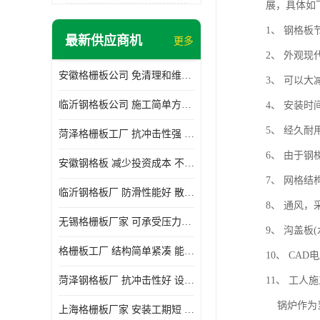
展，具体如下
1、 钢格
最新供应商机
更多
2、 外观
安徽格栅板公司 免清理和维护 安装需要人工少
3、 可以
临沂钢格板公司 施工简单方便 通风好 减少风阻
4、 安装
5、 经久
菏泽格栅板工厂 抗冲击性强 安装需要人工少
6、 由于
安徽钢格板 减少投资成本 不用清洗和维护
7、 网格
临沂钢格板厂 防滑性能好 散热防爆效果好
8、 通风
无锡格栅板厂家 可承受压力强 安装需要人工少
9、 沟盖
格栅板工厂 结构简单紧凑 能减少风力破坏
10、 C
菏泽钢格板厂 抗冲击性好 设计规范 通风透光
11、 工
锅炉作为当
上海格栅板厂家 安装工期短 通风好 减少风阻