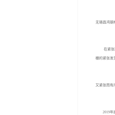
无锡昌鸿钢
在紧张而短
栅的紧张发
又紧张而有
2019年