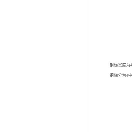
钢梯宽度为
钢梯分为4中类