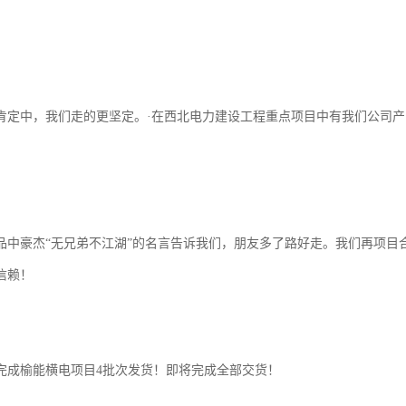
肯定中，我们走的更坚定。·在西北电力建设工程重点项目中有我们公司
。
豪杰“无兄弟不江湖”的名言告诉我们，朋友多了路好走。我们再项目合
信赖！
完成榆能横电项目4批次发货！即将完成全部交货！