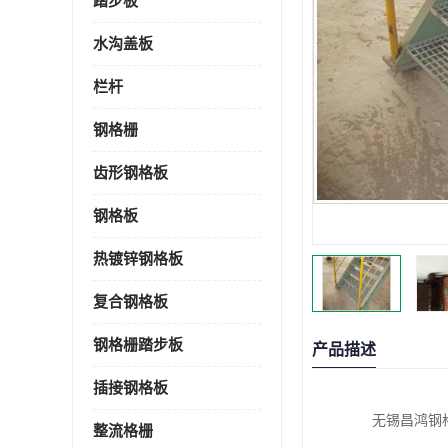
踏步板
水沟盖板
栏杆
钢格栅
齿形钢格板
钢格板
热镀锌钢格板
复合钢格板
钢格栅踏步板
产品描述
插接钢格板
无锡昌鸿钢
整流格栅