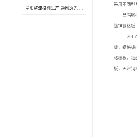
采用不同型
阜阳整流格栅生产 通风透光 免清理和维护
昌鸿钢格
镀锌钢格
2015年
板，钢格板
格栅板，福
板，天津钢