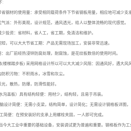
:
板节省钢材的使用量：承受相同载荷条件下节省钢板用量，相应地可减少支
现代气派：外形美观，设计规范，通风透光，给人以整体流畅的现代感觉。
大减少投资：省材料，省人工，省工期，免清洁和维护。
时间短，可以大大节省工期：产品无需现场加工，安装非常迅速。
耐用：出厂前经热浸锌防腐处理，耐腐蚀，是花纹板数倍的使用时间。
钢梯(楼梯踏步板) 采用网格设计所以可以大大减少风阻：因通风好，遇大风
结构防积污物：不积雨水，冰雪和灰尘。
，采光，散热，防爆，防滑性能好。
板(水沟盖板）具有结构轻便：用材少，结构轻，且易于吊装。
AD电脑设计简便：无需小支梁，结构简单，设计简化；无需设计钢格板详图
人施工简便：在预安装好的支承上用螺栓夹固，一人即可完成。
今大工业中重要的基础设备，安装调试更为普遍和重要。钢格板作为工