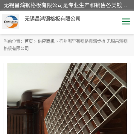
无锡昌鸿钢格板有限公司是专业生产和销售各类镀锌钢格板、镀锌钢格栅、不锈钢钢格及其相关产品的现代化企业。公司产品广泛运用于石油、化工、港口、电力、运输、造纸、医药、钢铁、食品、市政、房地产、制造业等各个领域。
无锡昌鸿钢格板有限公司
当前位置：
首页
>
供应商机
> 宿州哪里有钢格栅踏步板 无锡昌鸿钢
格板有限公司
镀锌钢格板
不锈钢钢格板
踏步板
水沟盖板
栏杆
钢格栅
齿形钢格板
钢格板
热镀锌钢格板
复合钢格板
钢格栅踏步板
插接钢格板