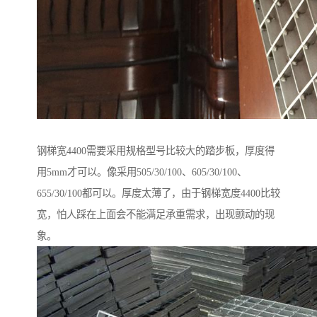
钢梯宽4400需要采用规格型号比较大的踏步板，厚度得
用5mm才可以。像采用505/30/100、605/30/100、
655/30/100都可以。厚度太薄了，由于钢梯宽度4400比较
宽，怕人踩在上面会不能满足承重需求，出现颤动的现
象。