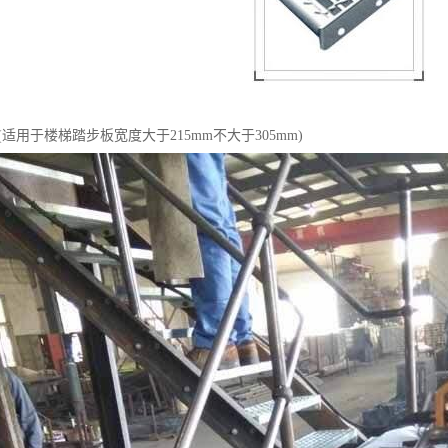
/100(适用于楼梯踏步板宽度大于215mm不大于305mm)