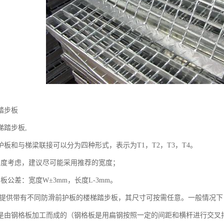
踏步板
梯踏步板,
护板和与梯梁联接可以分为四种形式，表示为T1，T2，T3，T4。
角度考虑，建议尽可能采用推荐的宽度；
板公差：宽度W±3mm，长度L-3mm。
可提供带有不同防滑前护板的楼梯踏步板，其尺寸可按需任意。一般情况
是由钢格板加工而成的（钢格板是用扁钢按照一定的间距和横杆进行交叉