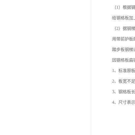
（1）根据
给钢格板加上
（2）据钢
用带前护板的
踏步板钢梯
因钢格板扁
1、标准原板
2、板宽不足
3、钢格板长
4、尺寸表示方