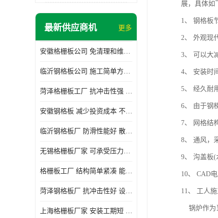
展，具体如下
1、 钢格
最新供应商机
更多
2、 外观
安徽格栅板公司 免清理和维护 安装需要人工少
3、 可以
临沂钢格板公司 施工简单方便 通风好 减少风阻
4、 安装
5、 经久
菏泽格栅板工厂 抗冲击性强 安装需要人工少
6、 由于
安徽钢格板 减少投资成本 不用清洗和维护
7、 网格
临沂钢格板厂 防滑性能好 散热防爆效果好
8、 通风
无锡格栅板厂家 可承受压力强 安装需要人工少
9、 沟盖
格栅板工厂 结构简单紧凑 能减少风力破坏
10、 C
菏泽钢格板厂 抗冲击性好 设计规范 通风透光
11、 工
锅炉作为当
上海格栅板厂家 安装工期短 通风好 减少风阻