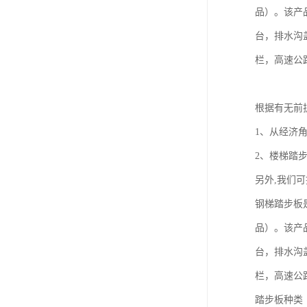
品）。该产
台，排水沟
栏，高速公
根据有无前
1、从经济
2、楼梯踏步
另外,我们
钢梯踏步板
品）。该产
台，排水沟
栏，高速公
踏步板种类