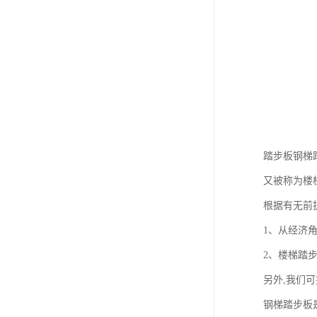
踏步板钢梯
又被称为楼
根据有无前
1、从经济
2、楼梯踏步
另外,我们
钢梯踏步板