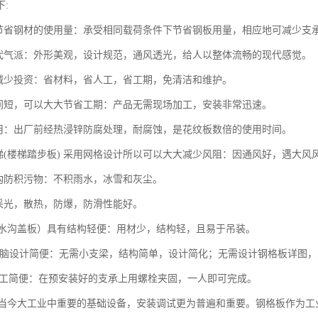
:
板节省钢材的使用量：承受相同载荷条件下节省钢板用量，相应地可减少支
现代气派：外形美观，设计规范，通风透光，给人以整体流畅的现代感觉。
大减少投资：省材料，省人工，省工期，免清洁和维护。
时间短，可以大大节省工期：产品无需现场加工，安装非常迅速。
耐用：出厂前经热浸锌防腐处理，耐腐蚀，是花纹板数倍的使用时间。
钢梯(楼梯踏步板) 采用网格设计所以可以大大减少风阻：因通风好，遇大风
结构防积污物：不积雨水，冰雪和灰尘。
，采光，散热，防爆，防滑性能好。
板(水沟盖板）具有结构轻便：用材少，结构轻，且易于吊装。
AD电脑设计简便：无需小支梁，结构简单，设计简化；无需设计钢格板详图
人施工简便：在预安装好的支承上用螺栓夹固，一人即可完成。
今大工业中重要的基础设备，安装调试更为普遍和重要。钢格板作为工