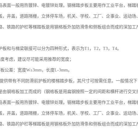
品表面一般用热镀锌、电镀锌处理。钢梯踏步板主要用作工业平台，梯踏
盖，井盖，道路隔栅，立体停车场，机关、学校、工厂、企事业、运动场
路、铁路的护栏等梯踏板是用钢格板外加防滑条和侧板组合而成的深加工
护板和与梯梁联接可以分为四种形式，表示为T1，T2，T3，T4。
角度考虑，建议尽可能采用推荐的宽度；
板公差：宽度W±3mm，长度L-3mm。
可提供带有不同防滑前护板的楼梯踏步板，其尺寸可按需任意。一般情况
是由钢格板加工而成的（钢格板是用扁钢按照一定的间距和横杆进行交叉
品表面一般用热镀锌、电镀锌处理。钢梯踏步板主要用作工业平台，梯踏
盖，井盖，道路隔栅，立体停车场，机关、学校、工厂、企事业、运动场
路、铁路的护栏等梯踏板是用钢格板外加防滑条和侧板组合而成的深加工