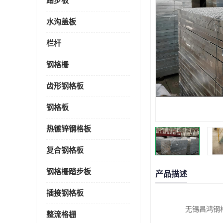
踏步板
水沟盖板
栏杆
钢格栅
齿形钢格板
钢格板
热镀锌钢格板
复合钢格板
钢格栅踏步板
产品描述
插接钢格板
无锡昌鸿钢
整流格栅