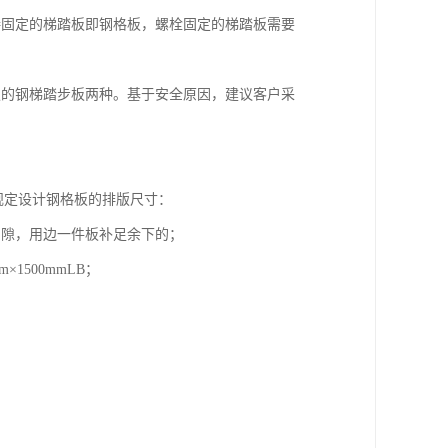
接固定的梯踏板即钢格板，螺栓固定的梯踏板需要
板的钢梯踏步板两种。基于安全原因，建议客户采
下规定设计钢格板的排版尺寸：
am问隙，用边一件板补足余下的；
×1500mmLB；