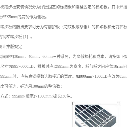
钢梯踏步板安装情况分为焊接固定的梯踏板和螺栓固定的梯踏板。其中焊
65X5mm的扁钢作为侧板。
梯踏步板的防滑要求可分为有前护板（花纹板或条钢）的梯踏板和无前护
钢梯踏步板 [1] 。
设计排版规定
钢间距柯30mm、40mm、60mm三种系列，为降低损耗和成本，请按如
尺寸为995×6000LB，排版时应以995mm为宽度，板勺板之问应留10r
995mm时，应按扁钢模数选取接近的宽度。如800mm×1500LB应改为85mm
度可任选，好选用100mm的整倍数；
式：995mm(板宽)×1500mm(板长)30件。