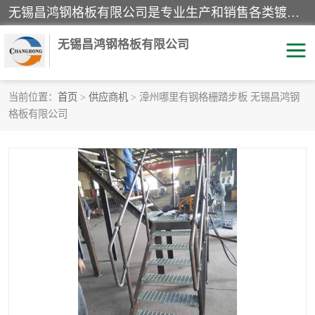
无锡昌鸿钢格板有限公司是专业生产和销售各类镀锌钢格板、镀锌钢格栅、不锈钢钢格及其相关产品的现代化企业。公司产品广泛运用于石油、化工、港口、电力、运输、造纸、医药、钢铁、食品、市政、房地产、制造业等各个领域。
无锡昌鸿钢格板有限公司
当前位置：
首页
>
供应商机
> 漳州哪里有钢格栅踏步板 无锡昌鸿钢
格板有限公司
镀锌钢格板
不锈钢钢格板
踏步板
水沟盖板
栏杆
钢格栅
齿形钢格板
钢格板
热镀锌钢格板
复合钢格板
钢格栅踏步板
插接钢格板