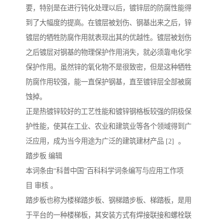
要，特别是在进行钝化处理以后，镀锌层的防腐性能得
到了大幅度的提高。在镀层被划伤、钢基出来之后，锌
镀层的牺牲防腐作用就表现出其的优越性。镀层被划伤
之后镀层对钢基的物理保护作用消失，就必须靠电化学
保护作用。虽然锌的氧化物不是很致密，但是这种牺牲
防腐作用较强，能一直保护钢基，直至镀锌层全部被腐
蚀掉。
正是热镀锌较好的工艺性能和镀锌钢格板较强的阴极保
护性能，使其在工业、农业和建筑业等各个领域得到广
泛应用，成为当今用途为广泛的建筑建材产品 [2] 。
踏步板 编辑
本词条由“科普中国”百科科学词条编写与应用工作项
目 审核 。
踏步板也称为楼梯踏步板、钢梯踏步板、梯踏板，是用
于平台的一种楼梯板，其安装方式有焊接联接和螺栓联