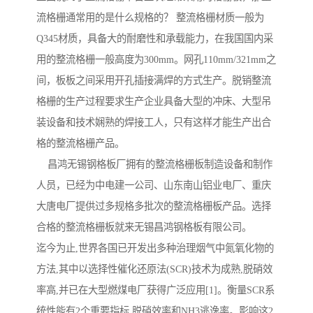
流格栅通常用的是什么规格的？ 整流格栅材质一般为
Q345材质，具备大的耐磨性和承载能力，在我国国内采
用的整流格栅一般高度为300mm。网孔110mm/321mm之
间，板板之间采用开孔插接满焊的方式生产。脱销整流
格栅的生产过程要求生产企业具备大型的冲床、大型吊
装设备和技术娴熟的焊接工人，只有这样才能生产出合
格的整流格栅产品。
昌鸿无锡钢格板厂拥有的整流格栅板制造设备和制作
人员，已经为中电建一公司、山东南山铝业电厂、重庆
大唐电厂提供过多规格多批次的整流格栅板产品。选择
合格的整流格栅板就来无锡昌鸿钢格板有限公司。
迄今为止,世界各国已开发出多种治理烟气中氮氧化物的
方法,其中以选择性催化还原法(SCR)技术为成熟,脱硝效
率高,并已在大型燃煤电厂获得广泛应用[1]。衡量SCR系
统性能有2个重要指标,脱硝效率和NH3逃逸率。影响这2