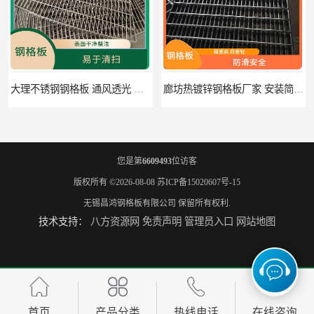
廊坊热镀锌钢格板厂家 安装简便 施工简单方便
连云港钢格板 防滑性能好 设计规范 通风透光
您是第
6609493
位访客
版权所有 ©2026-08-08
苏ICP备15020607号-15
无锡昌鸿钢格板有限公司
保留所有权利.
技术支持：
八方资源网
免责声明
管理员入口
网站地图
整流格栅供应商 使用方便 结构简单紧凑
泰州供应插接钢格板 无锡昌鸿钢格板有限公司
首页
产品分类
热线电话
在线咨询