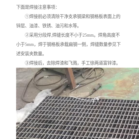
下面是焊接注意事项：
①焊接前必须清除干净支承钢梁和钢格板表面上的
锌层、油漆、铁锈、油污和水等。
②采用分段焊,焊缝长度不小于25mm。焊角高度不
小于5mm，焊于钢格板承载扁钢一侧，焊缝数量参见下
述安装夹数量。
③焊接后，去除焊渣和飞溅，手工徐两道富锌漆。