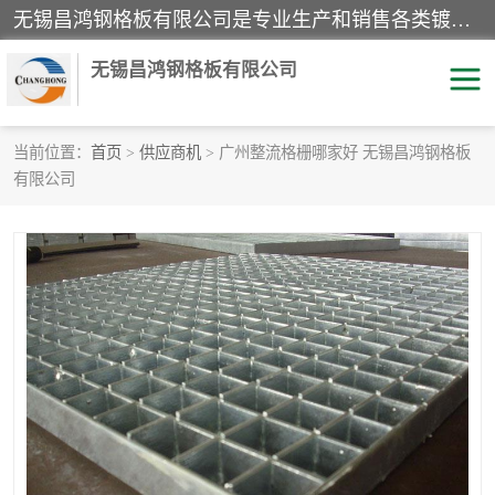
无锡昌鸿钢格板有限公司是专业生产和销售各类镀锌钢格板、镀锌钢格栅、不锈钢钢格及其相关产品的现代化企业。公司产品广泛运用于石油、化工、港口、电力、运输、造纸、医药、钢铁、食品、市政、房地产、制造业等各个领域。
无锡昌鸿钢格板有限公司
当前位置：
首页
>
供应商机
> 广州整流格栅哪家好 无锡昌鸿钢格板
有限公司
镀锌钢格板
不锈钢钢格板
踏步板
水沟盖板
栏杆
钢格栅
齿形钢格板
钢格板
热镀锌钢格板
复合钢格板
钢格栅踏步板
插接钢格板