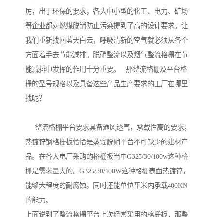
厉，出于环保的要求，各大中小型的化工、电力、矿场
等企业都对燃煤脱销防止污染提到了高的设计要求。让
我们重新找回蓝天白云，呼吸清新的空气就必须从各个
方面着手去节能减排。脱硝整流以及烟气整流格栅在节
能减排中发挥的作用十分重要。 那整流格栅及平台格
栅的型号规格以及具备这些产品生产要求的工厂在哪里
找呢？
整流格栅平台要求具备通风透气，承载性高的要求。
热镀锌钢格栅板恰恰是蒸馏脱硝平台不可缺少的建材产
品。在各大电厂采购的格栅板当中G325/30/100w这种格
栅是需求量大的。G325/30/100W这种格栅表面热镀锌，
能够大程度的耐腐蚀。同时还能单位平米内承载400KN
的能力。
上面说到了整流格栅平台上次经常采用的格栅板，那整