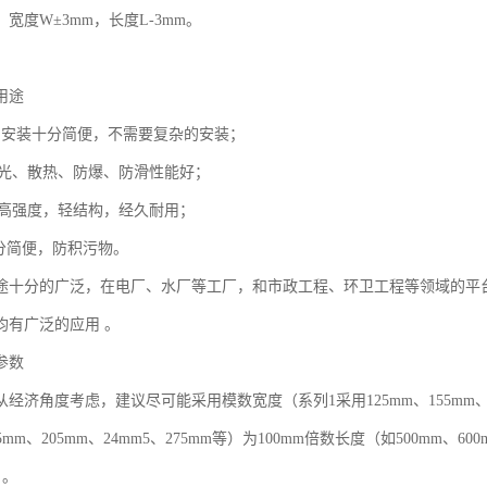
宽度W±3mm，长度L-3mm。
用途
板的安装十分简便，不需要复杂的安装；
、采光、散热、防爆、防滑性能好；
板的高强度，轻结构，经久耐用；
十分简便，防积污物。
途十分的广泛，在电厂、水厂等工厂，和市政工程、环卫工程等领域的平
均有广泛的应用 。
参数
经济角度考虑，建议尽可能采用模数宽度（系列1采用125mm、155mm、185
65mm、205mm、24mm5、275mm等）为100mm倍数长度（如500mm、600m
）。