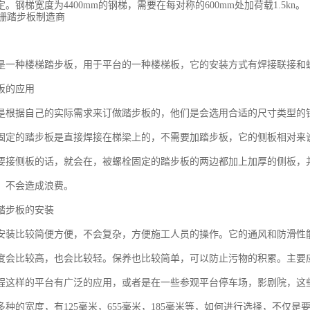
。钢梯宽度为4400mm的钢梯，需要在每对称的600mm处加荷载1.5kn。
是一种楼梯踏步板，用于平台的一种楼梯板，它的安装方式有焊接联接和
板的应用
是根据自己的实际需求来订做踏步板的，他们是会选用合适的尺寸类型的
固定的踏步板是直接焊接在梯梁上的，不需要加踏步板，它的侧板相对来
要接侧板的话，就会在，被螺栓固定的踏步板的两边都加上加厚的侧板，
，不会造成浪费。
踏步板的安装
安装比较简便方便，不会复杂，方便施工人员的操作。它的通风和防滑性
度会比较高，也会比较轻。保养也比较简单，可以防止污物的积累。主要
程这样的平台有广泛的应用，或者是在一些参观平台停车场，影剧院，这
多种的宽度，有125毫米，655毫米，185毫米等，如何进行选择，不仅