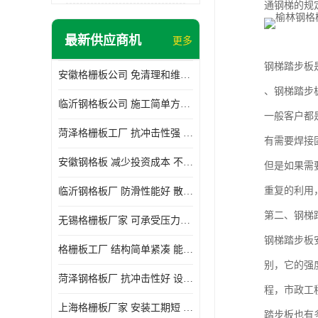
通钢梯的规定
最新供应商机
更多
钢梯踏步板
安徽格栅板公司 免清理和维护 安装需要人工少
、钢梯踏步
临沂钢格板公司 施工简单方便 通风好 减少风阻
一般客户都
菏泽格栅板工厂 抗冲击性强 安装需要人工少
有需要焊接
安徽钢格板 减少投资成本 不用清洗和维护
但是如果需
重复的利用
临沂钢格板厂 防滑性能好 散热防爆效果好
第二、钢梯
无锡格栅板厂家 可承受压力强 安装需要人工少
钢梯踏步板
格栅板工厂 结构简单紧凑 能减少风力破坏
别，它的强
菏泽钢格板厂 抗冲击性好 设计规范 通风透光
程，市政工
上海格栅板厂家 安装工期短 通风好 减少风阻
踏步板也有