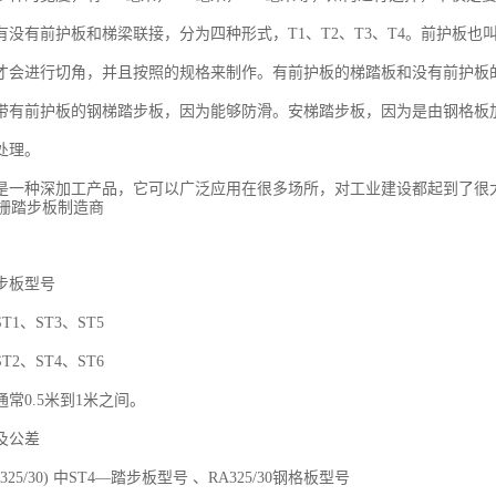
有没有前护板和梯梁联接，分为四种形式，T1、T2、T3、T4。前护板也
才会进行切角，并且按照的规格来制作。有前护板的梯踏板和没有前护板
带有前护板的钢梯踏步板，因为能够防滑。安梯踏步板，因为是由钢格板
处理。
是一种深加工产品，它可以广泛应用在很多场所，对工业建设都起到了很
步板型号
1、ST3、ST5
2、ST4、ST6
常0.5米到1米之间。
及公差
A325/30) 中ST4—踏步板型号 、RA325/30钢格板型号