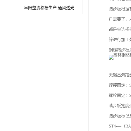
阜阳整流格栅生产 通风透光 免清理和维护
踏步板根据
户需要了，
都是会选择
锌进行加工
钢梯踏步板
无锡昌鸿踏
焊接固定：ST
螺栓固定：ST
踏步板宽度通
踏步板标记
ST4-—（R