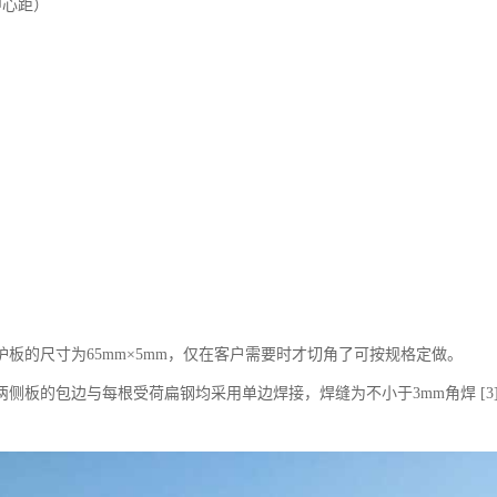
中心距）
护板的尺寸为65mm×5mm，仅在客户需要时才切角了可按规格定做。
两侧板的包边与每根受荷扁钢均采用单边焊接，焊缝为不小于3mm角焊 [3]