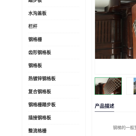
踏步板
水沟盖板
栏杆
钢格栅
齿形钢格板
钢格板
热镀锌钢格板
复合钢格板
钢格栅踏步板
产品描述
插接钢格板
钢梯的一般宽度
整流格栅