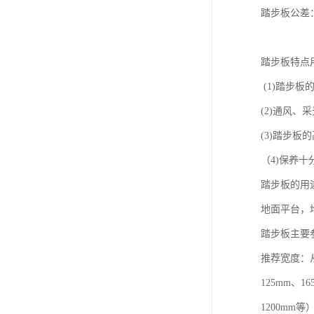
踏步板公差：
踏步板特点
(1)踏步
(2)通风
(3)踏步
（4)保养
踏步板的用
地面平台，
踏步板主要
推荐宽度：从
125mm、1
1200mm等