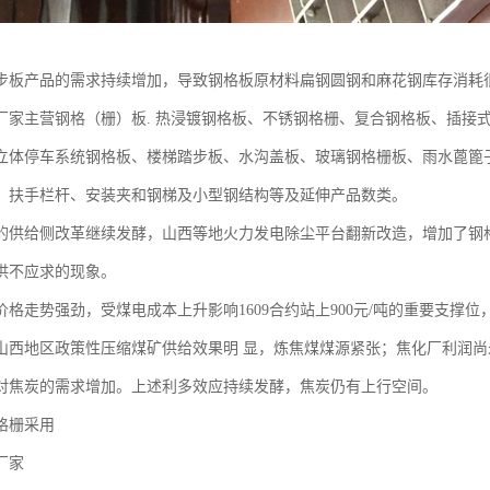
步板产品的需求持续增加，导致钢格板原材料扁钢圆钢和麻花钢库存消耗
厂家主营钢格（栅）板. 热浸镀钢格板、不锈钢格栅、复合钢格板、插接
立体停车系统钢格板、楼梯踏步板、水沟盖板、玻璃钢格栅板、雨水蓖篦
、扶手栏杆、安装夹和钢梯及小型钢结构等及延伸产品数类。
的供给侧改革继续发酵，山西等地火力发电除尘平台翻新改造，增加了钢
供不应求的现象。
价格走势强劲，受煤电成本上升影响1609合约站上900元/吨的重要支撑
山西地区政策性压缩煤矿供给效果明 显，炼焦煤煤源紧张；焦化厂利润
对焦炭的需求增加。上述利多效应持续发酵，焦炭仍有上行空间。
格栅采用
厂家