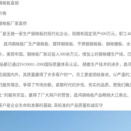
钢格板直销
价格
钢格板厂家直供
厂是无锡一家生产钢格板的现代化企业，现拥有固定资产600万元，职工4
。 昌鸿钢格板厂生产钢格板、镀锌钢格板、不锈钢钢格板、钢格栅板、
，美观牢固。钢格板厂新近投入300余万元，增加上的钢格栅生产线，已正式投产
品都已通过ISO9001-2000国际质量体系认证。 随着生产技术的进步
远销国内外，其质量赢得了许多客户的**。员工更是团结奋进，以严谨的
的服务理念，争得了市场份额，紧跟时代的步伐、务实的品质，使我们确立
上"的服务宗旨，赢得了广大用户的赞誉，昌鸿钢格板产品畅销大江南北，
客户是企业生命和发展的基础; 高标准的产品质量和诚实守