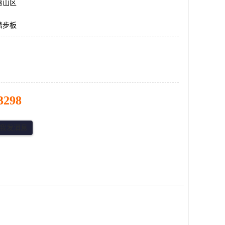
惠山区
踏步板
3298