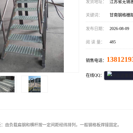
发货地址：
江苏省无锡
关键词：
甘南钢格栅
发布日期：
2026-08-09
阅 读 量：
485
1381219
销售电话：
在线QQ：
步板：由负载扁钢和横杆按一定间距经纬排列，一般钢格板焊接固定。