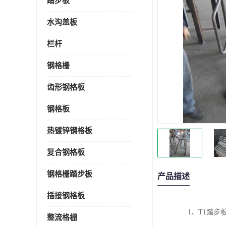
踏步板
水沟盖板
栏杆
钢格栅
齿形钢格板
钢格板
热镀锌钢格板
复合钢格板
钢格栅踏步板
产品描述
插接钢格板
1、T1踏
整流格栅