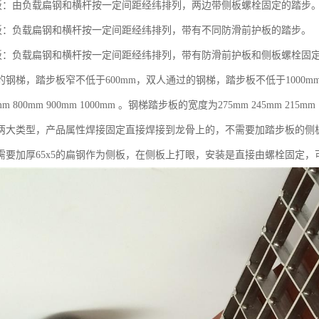
步板：由负载扁钢和横杆按一定间距经纬排列，两边带侧板螺栓固定的踏步
步板：负载扁钢和横杆按一定间距经纬排列，带有不同防滑前护板的踏步。
步板：负载扁钢和横杆按一定间距经纬排列，带有防滑前护板和侧板螺栓固
钢梯，踏步板窄不低于600mm，双人通过的钢梯，踏步板不低于1000mm
00mm 800mm 900mm 1000mm 。钢梯踏步板的宽度为275mm 245mm 2
两大类型，产品属性焊接固定直接焊接到龙骨上的，不需要加踏步板的侧
需要加厚65x5的扁钢作为侧板，在侧板上打眼，安装是直接由螺栓固定，