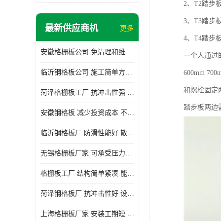
2、T2踏
3、T3踏
最新供应商机
更多
4、T4踏
安徽格栅板公司 免清理和维护 安装需要人工少
一个人通过的
临沂钢格板公司 施工简单方便 通风好 减少风阻
600mm 7
和螺栓固定
菏泽格栅板工厂 抗冲击性强 安装需要人工少
踏步板两边
安徽钢格板 减少投资成本 不用清洗和维护
临沂钢格板厂 防滑性能好 散热防爆效果好
无锡格栅板厂家 可承受压力强 安装需要人工少
格栅板工厂 结构简单紧凑 能减少风力破坏
菏泽钢格板厂 抗冲击性好 设计规范 通风透光
上海格栅板厂家 安装工期短 通风好 减少风阻