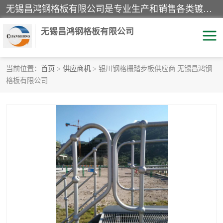
无锡昌鸿钢格板有限公司是专业生产和销售各类镀锌钢格板、镀锌钢格栅、不锈钢钢格及其相关产品的现代化企业。公司产品广泛运用于石油、化工、港口、电力、运输、造纸、医药、钢铁、食品、市政、房地产、制造业等各个领域。
无锡昌鸿钢格板有限公司
当前位置：
首页
>
供应商机
> 银川钢格栅踏步板供应商 无锡昌鸿钢
格板有限公司
镀锌钢格板
不锈钢钢格板
踏步板
水沟盖板
栏杆
钢格栅
齿形钢格板
钢格板
热镀锌钢格板
复合钢格板
钢格栅踏步板
插接钢格板