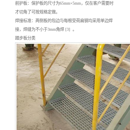
前护板：保护板的尺寸为65mm×5mm，仅在客户需要时
才切角了可按规格定做。
焊接标准：两侧板的包边与每根受荷扁钢均采用单边焊
接，焊缝为不小于3mm角焊 [3] 。
踏步板分类