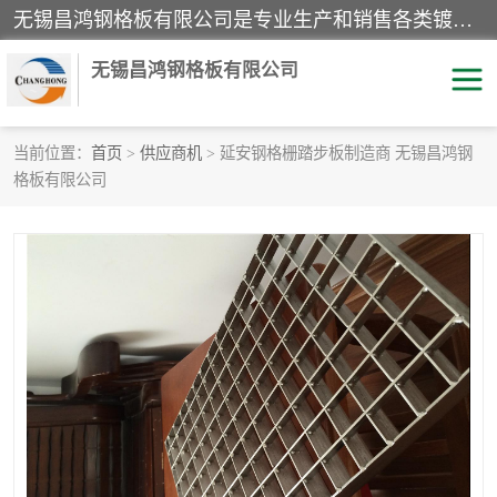
无锡昌鸿钢格板有限公司是专业生产和销售各类镀锌钢格板、镀锌钢格栅、不锈钢钢格及其相关产品的现代化企业。公司产品广泛运用于石油、化工、港口、电力、运输、造纸、医药、钢铁、食品、市政、房地产、制造业等各个领域。
无锡昌鸿钢格板有限公司
当前位置：
首页
>
供应商机
> 延安钢格栅踏步板制造商 无锡昌鸿钢
格板有限公司
镀锌钢格板
不锈钢钢格板
踏步板
水沟盖板
栏杆
钢格栅
齿形钢格板
钢格板
热镀锌钢格板
复合钢格板
钢格栅踏步板
插接钢格板