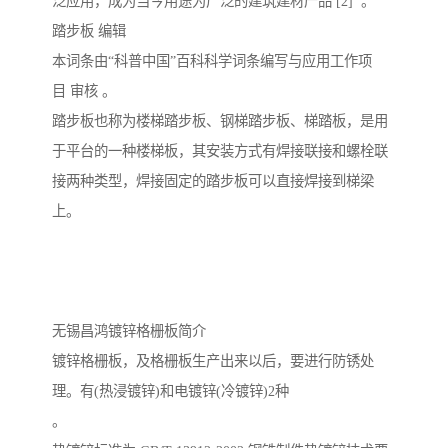
泛应用，成为当今用途为广泛的建筑建材产品 [2] 。
踏步板 编辑
本词条由“科普中国”百科科学词条编写与应用工作项
目 审核 。
踏步板也称为楼梯踏步板、钢梯踏步板、梯踏板，是用
于平台的一种楼梯板，其安装方式有焊接联接和螺栓联
接两种类型，焊接固定的踏步板可以直接焊接到梯梁
上。
无锡昌鸿镀锌格栅板简介
镀锌格栅板，及格栅板生产出来以后，要进行防锈处
理。有(热浸镀锌)和电镀锌(冷镀锌)2种
。