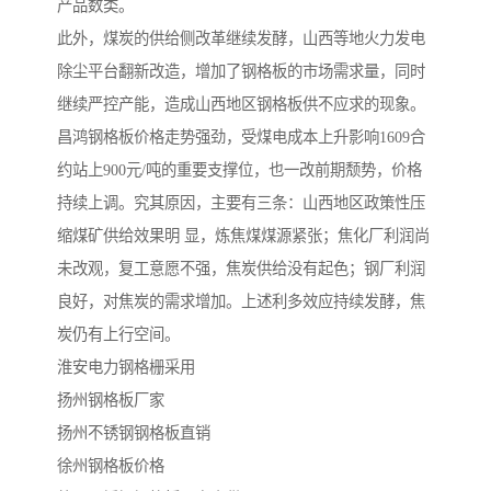
产品数类。
此外，煤炭的供给侧改革继续发酵，山西等地火力发电
除尘平台翻新改造，增加了钢格板的市场需求量，同时
继续严控产能，造成山西地区钢格板供不应求的现象。
昌鸿钢格板价格走势强劲，受煤电成本上升影响1609合
约站上900元/吨的重要支撑位，也一改前期颓势，价格
持续上调。究其原因，主要有三条：山西地区政策性压
缩煤矿供给效果明 显，炼焦煤煤源紧张；焦化厂利润尚
未改观，复工意愿不强，焦炭供给没有起色；钢厂利润
良好，对焦炭的需求增加。上述利多效应持续发酵，焦
炭仍有上行空间。
淮安电力钢格栅采用
扬州钢格板厂家
扬州不锈钢钢格板直销
徐州钢格板价格