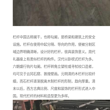
栏杆中国古称阑干，也称勾阑，是桥梁和建筑上的安全
设施。栏杆在使用中起分隔、导向的作用，使被分割区
域边界明确清晰，设计好的栏杆，很具装饰意义。周代
礼器座上有类似栏杆的构件。汉代以卧棂式栏杆为多。
六朝盛行钩片勾阑。栏杆转角立望柱或寻杖绞口造者，
均可见于云冈石窟、敦煌壁画。元明清的木栏杆比较纤
细，而石栏杆逐渐脱离木制栏杆的形制，趋向厚重。清
末以后，西方古典比例、尺度和装饰的栏杆形式进入中
国。现代栏杆的材料和造型更为多样。