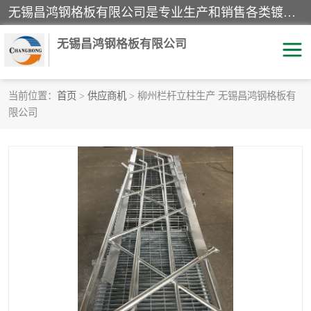
无锡昌鸿钢格板有限公司是专业生产和销售各类镀锌钢格板、镀锌钢格栅、不锈钢钢格及其相关产品的现代化企业。公司产品广泛运用于石油、化工、港口、电力、运输、造纸、医药、钢铁、食品、市政、房地产、制造业等各个领域。
无锡昌鸿钢格板有限公司
当前位置：
首页
>
供应商机
> 柳州栏杆立柱生产 无锡昌鸿钢格板有
限公司
镀锌钢格板
不锈钢钢格板
踏步板
水沟盖板
栏杆
钢格栅
齿形钢格板
钢格板
热镀锌钢格板
复合钢格板
钢格栅踏步板
插接钢格板