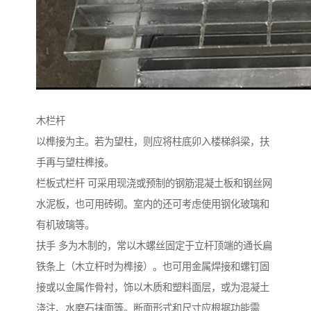
木栏杆
以榫接为主。若为望柱，则应将柱底卯入楼梯斜梁，扶
手再与望柱榫接。
栏板式栏杆 可采用现浇或预制的钢筋混凝土板和钢丝网
水泥板，也可用砖砌。室内的还可考虑使用钢化玻璃和
有机玻璃等。
扶手 多为木制的，常以木螺丝固定于立杆顶端的通长扁
铁条上（木立杆时为榫接）。也可用金属焊接和螺钉固
接或以金属作骨衬，饰以木质和塑料面层，或为混凝土
浇注、水磨石抹面等。断面形式和尺寸应根据功能需