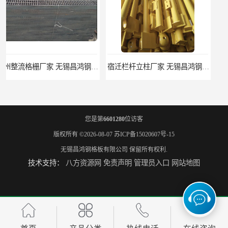
宿迁栏杆立柱厂家 无锡昌鸿钢格板有限公司
揭阳整流格栅厂 无锡昌鸿钢格板有限公司
您是第
6601280
位访客
版权所有 ©2026-08-07
苏ICP备15020607号-15
无锡昌鸿钢格板有限公司
保留所有权利.
技术支持：
八方资源网
免责声明
管理员入口
网站地图
锡林郭勒盟钢格栅踏步板 无锡昌鸿钢格板有限公司
吉安插接钢格板 无锡昌鸿钢格板有限公司