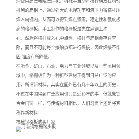
焊使用高压电阻压焊机，机械手自动将横杆横放在均匀
排列的扁钢上，通过强大的电焊功率和液压力将横杆压
焊入扁钢内，从而可以得到焊点坚固，稳定性和强度极
高的格栅板。手工制作的格栅板是先在扁钢上冲
孔，然后将横杆放入孔中点焊，横杆与扁钢会存在空
隙，而且不可能每个接触点都进行焊接，因此焊接不牢
固,强度有所降低。
在冶金、矿山、石油、电力与工业领域以及一些民用领
域中，格栅板作为一种新型建材正得到日益广泛的应
用。所谓新材料，其实在国外已有几十年以上的历史，
不过在中国得到广泛应用也只是近10年的事。但就象铝
合金门窗一样，与传统材料相比，人们习惯上还是将其
称作新材料
福建钢格板购买厂家