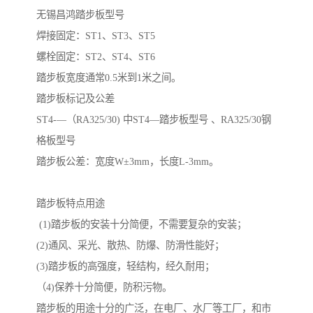
无锡昌鸿踏步板型号
焊接固定：ST1、ST3、ST5
螺栓固定：ST2、ST4、ST6
踏步板宽度通常0.5米到1米之间。
踏步板标记及公差
ST4-—（RA325/30) 中ST4—踏步板型号 、RA325/30钢
格板型号
踏步板公差：宽度W±3mm，长度L-3mm。
踏步板特点用途
(1)踏步板的安装十分简便，不需要复杂的安装；
(2)通风、采光、散热、防爆、防滑性能好；
(3)踏步板的高强度，轻结构，经久耐用；
（4)保养十分简便，防积污物。
踏步板的用途十分的广泛，在电厂、水厂等工厂，和市