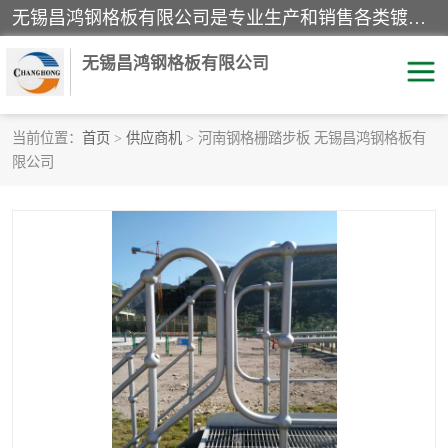
无锡昌鸿钢格板有限公司是专业生产和销售各类镀锌钢格板、镀锌钢格栅、不锈钢钢格及其相关产品的现代化企业。公司产品广泛运用于石油、化工、港口、电力、运输、造纸、医药、钢铁、食品、市政、房地产、制造业等各个领域。
无锡昌鸿钢格板有限公司
当前位置：
首页
>
供应商机
> 河南钢格栅踏步板 无锡昌鸿钢格板有
限公司
镀锌钢格板
不锈钢钢格板
踏步板
水沟盖板
栏杆
钢格栅
齿形钢格板
钢格板
热镀锌钢格板
复合钢格板
钢格栅踏步板
插接钢格板