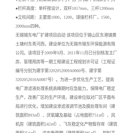
●栏杆高度：单杆按设计，双杆1017mm，三杆1200mm
●立柱间距：主要是1000，1200，球接栏杆厂，1500，
2000mm四种。
无锡锡东电厂扩建项目启动 该项目位于锡山区东港镇黄
土塘村东青河西，建设单位为无锡市锡东环保能源有限
公司。该项目于2009年9月、2011年11月已分别核发主厂
房、管理用房等一期工程建设工程规划许可证（工程证
编号分别为建字第3202052009A0060号、建字第
3202052010A0087号）。为进一步优化生产工艺，提高
电厂渗滤液处理系统高峰期时应急能力，保障电厂稳定
生产，改善厂区的生产环境，建设单位拟对厂区平面布
局进行优化，增加建设渗滤液调节池及膜处理车间（建
筑面积893㎡）、厌氧罐及基础（占地面积751㎡）、风
机房（建筑面积242㎡）、飞灰稳定化产物暂存库（建筑