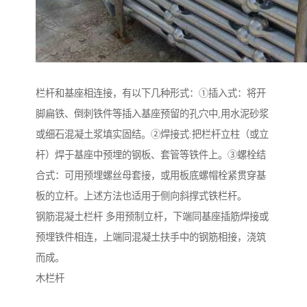
栏杆和基座相连接，有以下几种形式：①插入式：将开
脚扁铁、倒刺铁件等插入基座预留的孔穴中,用水泥砂浆
或细石混凝土浆填实固结。②焊接式:把栏杆立柱（或立
杆）焊于基座中预埋的钢板、套管等铁件上。③螺栓结
合式：可用预埋螺丝母套接，或用板底螺帽栓紧贯穿基
板的立杆。上述方法也适用于侧向斜撑式铁栏杆。
钢筋混凝土栏杆 多用预制立杆，下端同基座插筋焊接或
预埋铁件相连，上端同混凝土扶手中的钢筋相接，浇筑
而成。
木栏杆