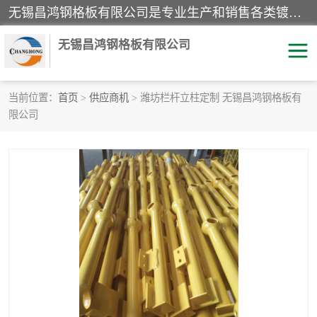
无锡昌鸿钢格板有限公司是专业生产和销售各类镀锌钢格板、镀锌钢格栅、不锈钢钢格及其相关产品的现代化企业。公司产品广泛运用于石油、化工、港口、电力、运输、造纸、医药、钢铁、食品、市政、房地产、制造业等各个领域。
无锡昌鸿钢格板有限公司
当前位置：
首页
>
供应商机
> 潍坊栏杆立柱定制 无锡昌鸿钢格板有
限公司
镀锌钢格板
不锈钢钢格板
踏步板
水沟盖板
栏杆
钢格栅
齿形钢格板
钢格板
热镀锌钢格板
复合钢格板
钢格栅踏步板
插接钢格板