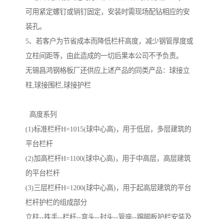
可用紧定螺钉或销钉固定，安装时需现场配钻相应的安
装孔。
5、若客户为节省成本而降低栏杆高度，减少钢管厚度或
立柱间距等，由此造成的一切后果本公司不予负责。
无锡昌鸿钢格板厂还供应上述产品的同类产品：球接立
柱,球接围栏,球接护栏
高度系列
(1)标准栏杆H=1015(球中心高)，用于低层，多层建筑的
平台栏杆
(2)加高栏杆H=1100(球中心高)，用于中高层，高层建筑
的平台栏杆
(3)三层栏杆H=1200(球中心高)，用于起高层建筑的平台
栏杆护栏的组成部分
立柱--抶手--栏杆--弯头--封头--管座--踢脚板护栏安装及