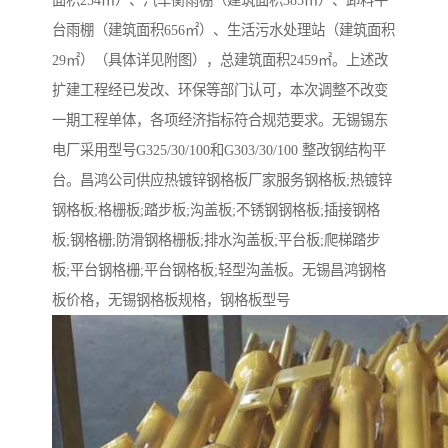
面积254㎡）、汽车衡雨棚（建筑面积385㎡）、卸料平
台雨棚（建筑面积656㎡）、生活污水处理站（建筑面积
29㎡）（具体详见附图），总建筑面积2459㎡。上述改
扩建工程经已发改、环保等部门认可，本次调整不改变
一期工程单体，各项经济指标符合规范要求。无锡锡东
电厂采用型号G325/30/100和G303/30/100 整改钢结构平
台。昌鸿公司供应热镀锌钢格板厂家服务钢格板;热镀锌
钢格板;格栅板;踏步板;沟盖板;不锈钢钢格板;插接钢格
板;钢格栅;防滑钢格栅板;排水沟盖板;平台板;爬梯踏步
板;平台钢格栅;平台钢格板;轻型沟盖板。无锡昌鸿钢格
板价格，无锡钢格板规格，钢格板型号