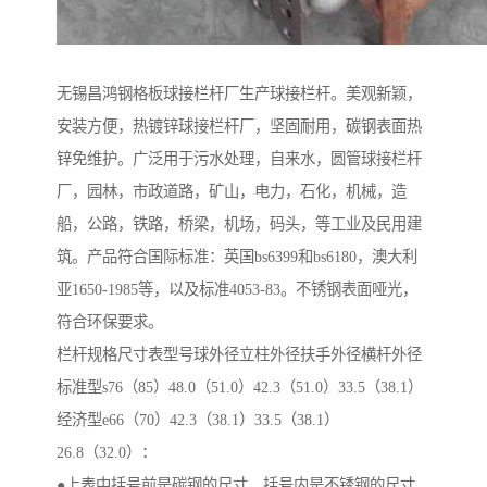
无锡昌鸿钢格板球接栏杆厂生产球接栏杆。美观新颖，
安装方便，热镀锌球接栏杆厂，坚固耐用，碳钢表面热
锌免维护。广泛用于污水处理，自来水，圆管球接栏杆
厂，园林，市政道路，矿山，电力，石化，机械，造
船，公路，铁路，桥梁，机场，码头，等工业及民用建
筑。产品符合国际标准：英国bs6399和bs6180，澳大利
亚1650-1985等，以及标准4053-83。不锈钢表面哑光，
符合环保要求。
栏杆规格尺寸表型号球外径立柱外径扶手外径横杆外径
标准型s76（85）48.0（51.0）42.3（51.0）33.5（38.1）
经济型e66（70）42.3（38.1）33.5（38.1）
26.8（32.0）：
●上表中括号前是碳钢的尺寸，括号内是不锈钢的尺寸。