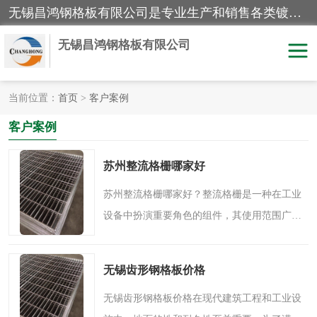
无锡昌鸿钢格板有限公司是专业生产和销售各类镀锌钢格板、镀锌钢格栅、不锈钢钢格及其相关产品的现代化企业。公司产品广泛运用于石油、化工、港口、电力、运输、造纸、医药、钢铁、食品、市政、房地产、制造业等各个领域。
无锡昌鸿钢格板有限公司
当前位置：
首页
>
客户案例
镀锌钢格板
不锈钢钢格板
客户案例
踏步板
水沟盖板
苏州整流格栅哪家好
栏杆
钢格栅
苏州整流格栅哪家好？整流格栅是一种在工业
设备中扮演重要角色的组件，其使用范围广
齿形钢格板
钢格板
泛，涵盖了锅炉脱硝系统、水处理系统等多个
领域。对于客户来说，选择一家的整流格栅制
热镀锌钢格板
复合钢格板
无锡齿形钢格板价格
造公司至关重要。在众..
钢格栅踏步板
插接钢格板
无锡齿形钢格板价格在现代建筑工程和工业设