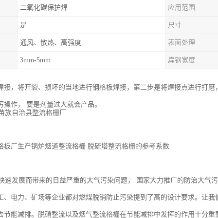
二氧化碳保护焊
应用范围
是
尺寸
通风、散热、高强度
表面处理
3mm-5mm
扁钢宽度
焊接，将开裂、损坏的当地进行钢格板焊接，第二步是将焊接点进行打磨
厉操作， 要是剂量过大就会产品。
格板厂生产锅炉烟道整流格栅 脱硫塔整流格栅的参考系数
速发展而带来的日益严重的大气污染问题， 国家大力推广的防治大气污
工、电力、矿场等企业都对燃煤脱销防止污染提到了高的设计要求。让我
去节能减排。脱硝整流以及烟气整流格栅在节能减排中发挥的作用十分重