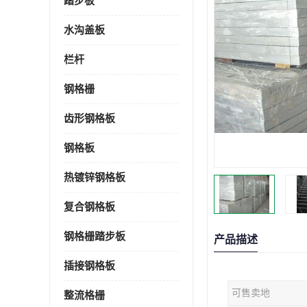
踏步板
水沟盖板
栏杆
钢格栅
齿形钢格板
钢格板
热镀锌钢格板
复合钢格板
钢格栅踏步板
产品描述
插接钢格板
可售卖地
整流格栅