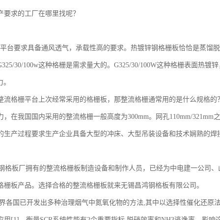
产要求的工厂在哪里找呢？
台要求具备通风透气，承载性高的要求。热镀锌钢格栅板恰恰是蒸馏脱
325/30/100w这种格栅是需求量大的。G325/30/100W这种格栅
能力。
整流格栅平台上次经常采用的格栅板，那整流格栅通常用的是什么规格的？ 
，在我国国内采用的整流格栅一般高度为300mm。网孔110mm/321
的生产过程要求生产企业具备大型的冲床、大型吊装设备和技术娴熟的焊
格板厂拥有的整流格栅板制造设备和制作人员，已经为中电建一公司、
格栅板产品。选择合格的整流格栅板就来无锡昌鸿钢格板有限公司。
世界各国已开发出多种治理烟气中氮氧化物的方法,其中以选择性催化还原法(
用[1]。衡量SCR系统性能有2个重要指标,脱硝效率和NH3逃逸率。影