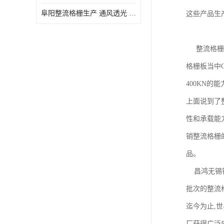
阜阳整流格栅生产 通风透光 免清理和维护
这些产品生
整流格栅平
格栅板当中G
400KN的
上面说到了
性和承载能力
销整流格栅
品。
昌鸿无锡钢
批次的整流
迄今为止,
厂获得广泛应