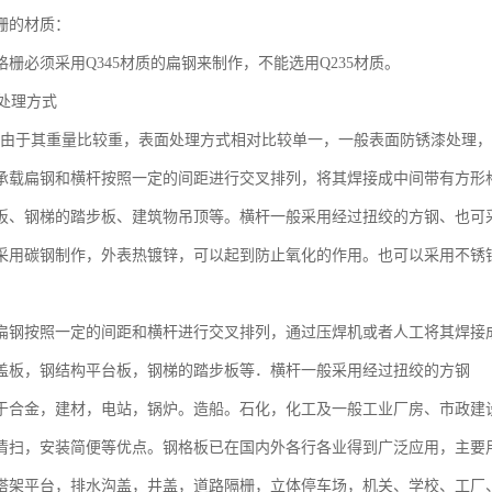
栅的材质：
栅必须采用Q345材质的扁钢来制作，不能选用Q235材质。
处理方式
于其重量比较重，表面处理方式相对比较单一，一般表面防锈漆处理，
承载扁钢和横杆按照一定的间距进行交叉排列，将其焊接成中间带有方形
板、钢梯的踏步板、建筑物吊顶等。横杆一般采用经过扭绞的方钢、也可
采用碳钢制作，外表热镀锌，可以起到防止氧化的作用。也可以采用不锈
扁钢按照一定的间距和横杆进行交叉排列，通过压焊机或者人工将其焊接
盖板，钢结构平台板，钢梯的踏步板等．横杆一般采用经过扭绞的方钢
于合金，建材，电站，锅炉。造船。石化，化工及一般工业厂房、市政建
清扫，安装简便等优点。钢格板已在国内外各行各业得到广泛应用，主要
塔架平台，排水沟盖，井盖，道路隔栅，立体停车场，机关、学校、工厂