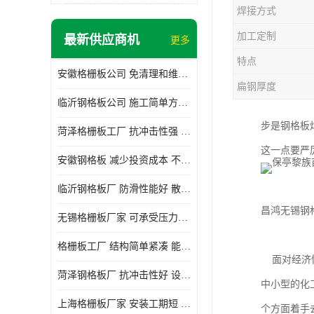
焊接方式
加工定制
最新供应商机
更多
特点
安徽格栅板公司 免清理和维护 安装需要人工少
扁钢厚度
临沂钢格板公司 施工简单方便 通风好 减少风阻
步是钢格板
菏泽格栅板工厂 抗冲击性强 安装需要人工少
这一点要严
安徽钢格板 减少投资成本 不用清洗和维护
临沂钢格板厂 防滑性能好 散热防爆效果好
昌鸿无锡钢
无锡格栅板厂家 可承受压力强 安装需要人工少
格栅板工厂 结构简单紧凑 能减少风力破坏
面对经济快
菏泽钢格板厂 抗冲击性好 设计规范 通风透光
中小型的化
上海格栅板厂家 安装工期短 通风好 减少风阻
个方面着手