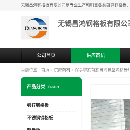
无锡昌鸿钢格板有限公
公司首页
供应商机
当前位置：
首页
>
供应商机
> 保亭黎族苗族自治县整流格栅
产品分类
Product
镀锌钢格板
不锈钢钢格板