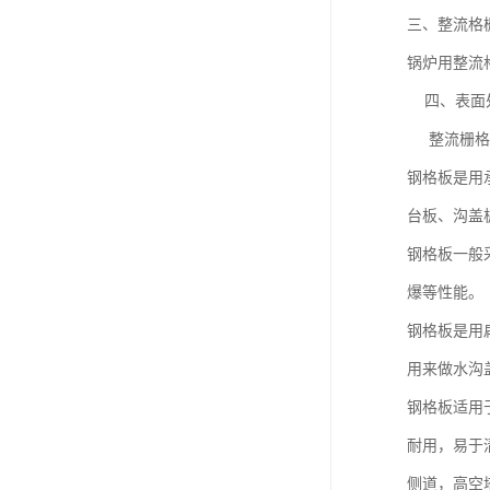
三、整流格
锅炉用整流格
四、表面
整流栅格由
钢格板是用
台板、沟盖
钢格板一般
爆等性能。
钢格板是用
用来做水沟
钢格板适用
耐用，易于
侧道，高空