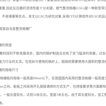
重要,因此反应器的流场性能十分关键。烟气整流格栅(GSG)是一种新型
、不易堵塞等优点。本文以GSG为研究对象,采用CFD计算软件对GSG的
栅的用途
着科技的不断发展进步，国内的锅炉制造业也有了突飞猛进的发展，过去
电力行业的主流。在现如今使用的锅炉上，脱硝则需要使用大面积的整流
栅的规格尺寸
栅板的规格一般高度60mm以下，在我国国内采用的整流格栅一般高度为3
/321mm之间，板板之间采用开孔插接满焊的方式生产，在焊接要求等方面都
一般长度较长，达到10米左右。宽度3米左右。由于其长度较长，加工
做。