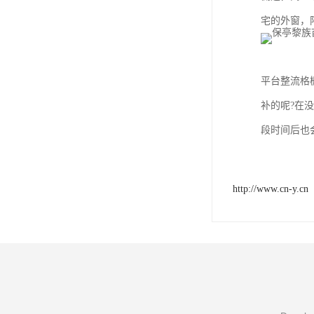
宅的外窗，
平台整流格
补的呢?在
段时间后也
http://www.cn-y.cn