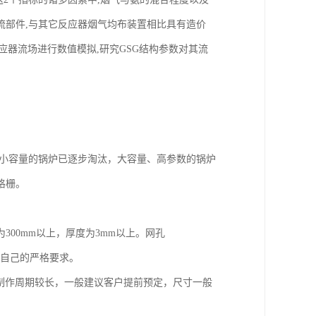
导流部件,与其它反应器烟气均布装置相比具有造价
反应器流场进行数值模拟,研究GSG结构参数对其流
小容量的锅炉已逐步淘汰，大容量、高参数的锅炉
格栅。
00mm以上，厚度为3mm以上。网孔
有自己的严格要求。
制作周期较长，一般建议客户提前预定，尺寸一般