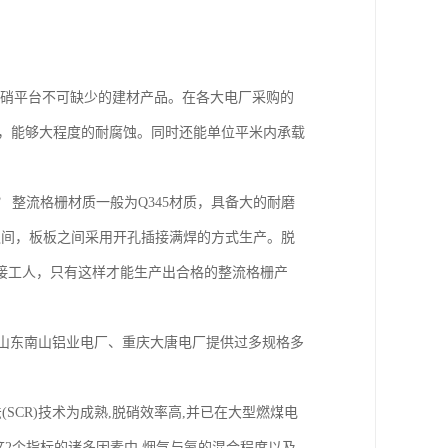
硝平台不可缺少的建材产品。在各大电厂采购的
表面热镀锌，能够大程度的耐腐蚀。同时还能单位平米内承载
整流格栅材质一般为Q345材质，具备大的耐磨
mm之间，板板之间采用开孔插接满焊的方式生产。脱
接工人，只有这样才能生产出合格的整流格栅产
山东南山铝业电厂、重庆大唐电厂提供过多规格多
SCR)技术为成熟,脱硝效率高,并已在大型燃煤电
响这2个指标的诸多因素中,烟气与氨的混合程度以及