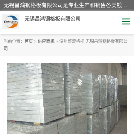
无锡昌鸿钢格板有限公司是专业生产和销售各类镀锌钢格板、镀锌钢格栅、不锈钢钢格及其相关产品的现代化企业。公司产品广泛运用于石油、化工、港口、电力、运输、造纸、医药、钢铁、食品、市政、房地产、制造业等各个领域。
无锡昌鸿钢格板有限公司
当前位置：
首页
>
供应商机
> 温州整流格栅 无锡昌鸿钢格板有限公
司
镀锌钢格板
不锈钢钢格板
踏步板
水沟盖板
栏杆
钢格栅
齿形钢格板
钢格板
热镀锌钢格板
复合钢格板
钢格栅踏步板
插接钢格板