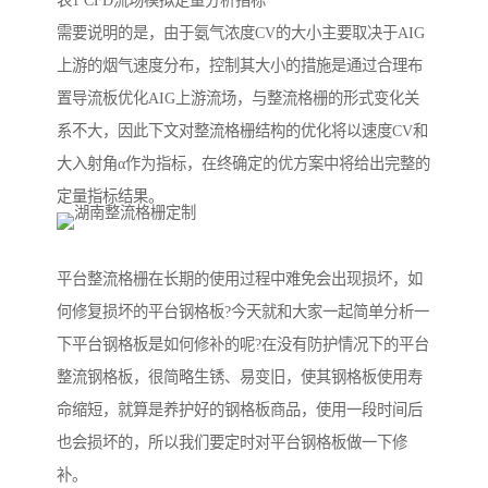
表1 CFD流场模拟定量分析指标
需要说明的是，由于氨气浓度CV的大小主要取决于AIG
上游的烟气速度分布，控制其大小的措施是通过合理布
置导流板优化AIG上游流场，与整流格栅的形式变化关
系不大，因此下文对整流格栅结构的优化将以速度CV和
大入射角α作为指标，在终确定的优方案中将给出完整的
定量指标结果。
平台整流格栅在长期的使用过程中难免会出现损坏，如
何修复损坏的平台钢格板?今天就和大家一起简单分析一
下平台钢格板是如何修补的呢?在没有防护情况下的平台
整流钢格板，很简略生锈、易变旧，使其钢格板使用寿
命缩短，就算是养护好的钢格板商品，使用一段时间后
也会损坏的，所以我们要定时对平台钢格板做一下修
补。