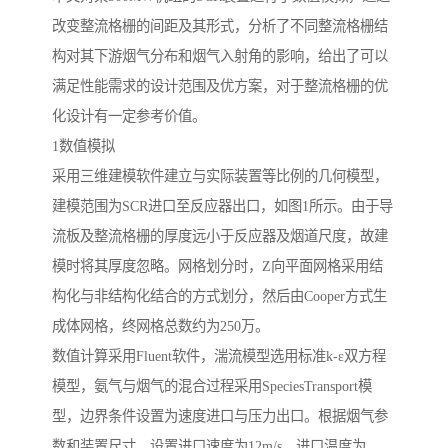
改变整流格栅的间距及其形式，分析了不同整流格栅结
构对其下游烟气分布和烟气入射角的影响，给出了可以
满足性能需求的设计范围及优方案，对于整流格栅的优
化设计有一定参考价值。
1数值模拟
采用三维建模软件建立与实际装置等比例的几何模型，
建模范围为SCR进口至反应器出口，如图1所示。由于导
流板及整流格栅的厚度远小于反应器及烟道尺度，故建
模时将其厚度忽略。网格划分时，Z向平面网格采用结
构化与非结构化结合的方式划分，然后由Cooper方式生
成体网格，终网格总数约为250万。
数值计算采用Fluent软件，湍流模型选用标准k-ε双方程
模型，氨气与烟气的混合过程采用SpeciesTransport模
型，边界条件设置为速度进口与压力出口。根据烟气参
数和装置尺寸，设置进口速度为12m/s，进口温度为