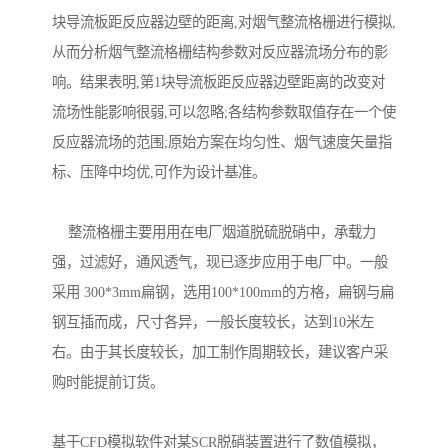
块导流板距反应器边壁的距离,对烟气整流格栅进行模拟,
从而分析烟气整流格栅结构参数对反应器流场分布的影
响。结果表明,第1块导流板距反应器边壁距离的改变对
流场性能影响很弱,可以忽略;各结构参数取值存在一个使
反应器流场的范围;原始方案在均匀性、烟气速度矢量指
标、压降中均优,可作为设计基准。
整流格栅主要用用在电厂烟道脱硫脱硝中，承载力
强，过滤好，通风透气，现已逐步应用于电厂中。一般
采用 300*3mm扁钢，选用100*100mm的方格，扁钢与扁
钢互插而成，尺寸各异，一般长度较长，达到10米左
右。由于其长度较长，加工制作周期较长，建议客户采
购时能提前订货。
基于CFD模拟软件对某SCR脱硝装置进行了数值模拟，