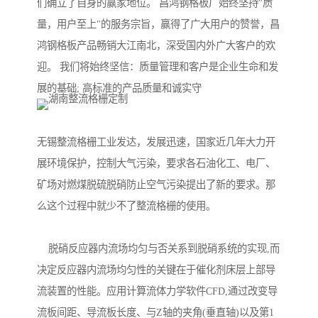
们确立了自身的赢家地位。 昌鸿钢格板厂始终坚持"质
量，用户至上"的服务宗旨，赢得了广大用户的赞誉，昌
鸿钢格板产品畅销大江南北，深受国内外广大客户的欢
迎。 我们将始终坚信：质量管理和客户是企业生命和发
展的基础; 高标准的产品质量和诚实守
无锡整流格栅工业发达，发展迅速，国家近几年大力开
展环境保护，控制大气污染，要求各石油化工、电厂、
矿场对燃煤脱硫脱硝防止空气污染提出了新的要求。那
么这个过程中就少不了整流格栅的使用。
脱硝反应器内流场均匀与否关系到脱硝系统的实现,而
决定反应器内流场均匀性的关键在于催化剂床层上部导
流装置的性能。应用计算流体力学软件CFD,通过改变导
流板间距、导流板长度、与Z轴的夹角(垂直轴)以及第1