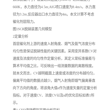
660K，水力直径为4.5m;AIG喷口速度为8.4m/s，水力直
径为3.2m;反应器出口水力直径为4m。本文计算不考虑
催化剂层阻力。
图1SCR脱硝装置几何模型
2定量分析
首层催化剂上游的速度入射角度、烟气及氨气浓度分布
均匀性是保证脱硝性能的关键因素。采用变异系数CV对
速度及浓度的均匀性作定量分析，其定义是标准偏差与
算术平均值之比，可反映出一组测量数据的离散程度。
就本文而言，CV越明截面上速度或浓度的分布越均匀，
偏离平均值的数据点越少。烟气入射角即烟气偏离垂直
向下方向的角度，将该角大值α作为速度矢量的定量分析
指标。对于速度CV、浓度CV以及α的优化目标如表1所
示。