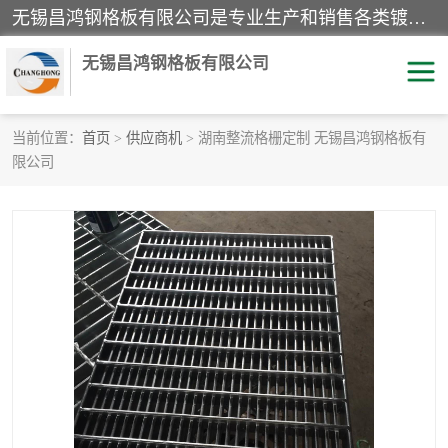
无锡昌鸿钢格板有限公司是专业生产和销售各类镀锌钢格板、镀锌钢格栅、不锈钢钢格及其相关产品的现代化企业。公司产品广泛运用于石油、化工、港口、电力、运输、造纸、医药、钢铁、食品、市政、房地产、制造业等各个领域。
无锡昌鸿钢格板有限公司
当前位置：
首页
>
供应商机
> 湖南整流格栅定制 无锡昌鸿钢格板有
限公司
镀锌钢格板
不锈钢钢格板
踏步板
水沟盖板
栏杆
钢格栅
齿形钢格板
钢格板
热镀锌钢格板
复合钢格板
钢格栅踏步板
插接钢格板