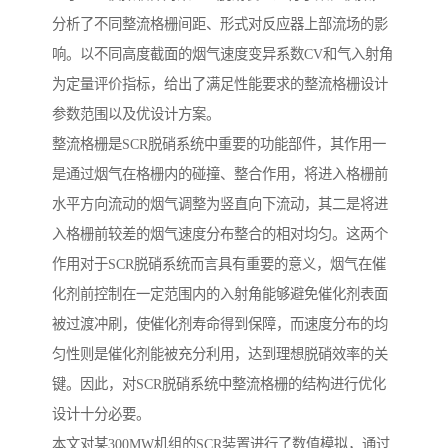
分析了不同整流格栅间距、形式对反应器上部流场的影
响。以不同高度截面的烟气速度变异系数CV和气入射角
为定量评价指标，给出了满足性能要求的整流格栅设计
参数范围以及优设计方案。
整流格栅是SCR脱硝系统中重要的功能部件，其作用一
是通过烟气在格栅内的碰撞、整合作用，将进入格栅前
水平方向流动的烟气调整为竖直向下流动，其二是将进
入格栅前较差的烟气速度分布整合的相对均匀。这两个
作用对于SCR脱硝系统而言具有重要的意义，烟气在催
化剂前控制在一定范围内的入射角能够避免催化剂表面
被过渡冲刷，使催化剂寿命得到保障，而速度分布的均
匀性则是催化剂能被充分利用，达到理想脱硝效率的关
键。因此，对SCR脱硝系统中整流格栅的结构进行优化
设计十分必要。
本文对某300MW机组的SCR装置进行了数值模拟，通过