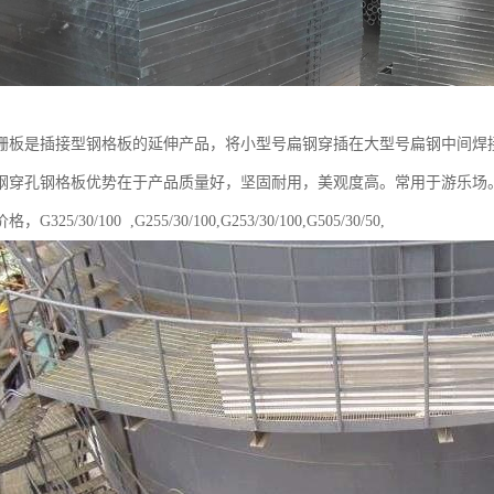
栅板是插接型钢格板的延伸产品，将小型号扁钢穿插在大型号扁钢中间焊
钢穿孔钢格板优势在于产品质量好，坚固耐用，美观度高。常用于游乐场
25/30/100 ,G255/30/100,G253/30/100,G505/30/50,