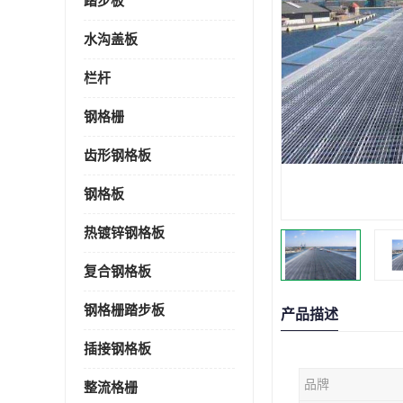
踏步板
水沟盖板
栏杆
钢格栅
齿形钢格板
钢格板
热镀锌钢格板
复合钢格板
钢格栅踏步板
产品描述
插接钢格板
品牌
整流格栅