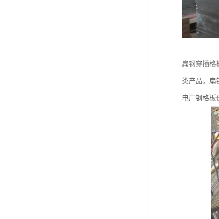
扁钢穿插格
类产品。扁
电厂钢格板价格，G3