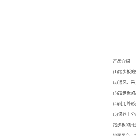
产品介绍
(1)踏步
(2)通风
(3)踏步
(4)耐用外
(5)保养十
踏步板的用
地面平台，