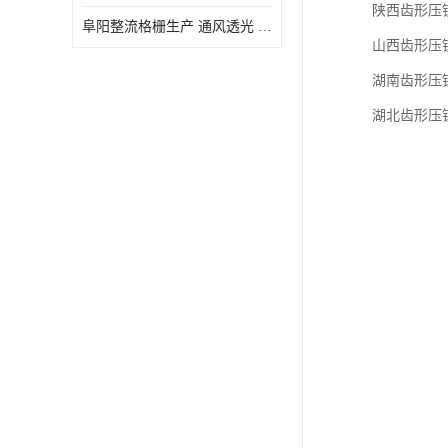
陕西齿形压
阜阳整流格栅生产 通风透光 免清理和维护
山西齿形压
湖南齿形压
湖北齿形压