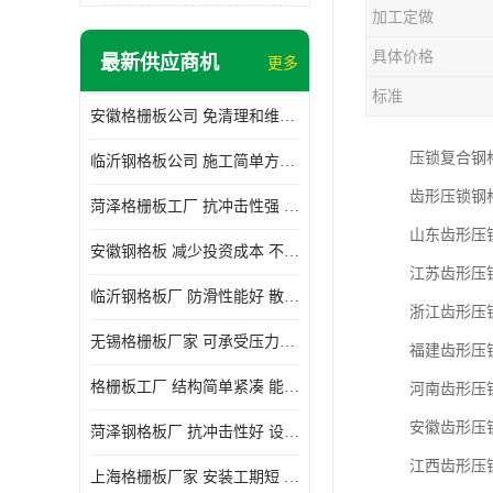
加工定做
具体价格
最新供应商机
更多
标准
安徽格栅板公司 免清理和维护 安装需要人工少
压锁复合钢
临沂钢格板公司 施工简单方便 通风好 减少风阻
齿形压锁钢
菏泽格栅板工厂 抗冲击性强 安装需要人工少
山东齿形压
安徽钢格板 减少投资成本 不用清洗和维护
江苏齿形压
临沂钢格板厂 防滑性能好 散热防爆效果好
浙江齿形压
无锡格栅板厂家 可承受压力强 安装需要人工少
福建齿形压
格栅板工厂 结构简单紧凑 能减少风力破坏
河南齿形压
安徽齿形压
菏泽钢格板厂 抗冲击性好 设计规范 通风透光
江西齿形压
上海格栅板厂家 安装工期短 通风好 减少风阻