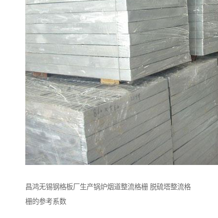
昌鸿无锡钢格板厂生产锅炉烟道整流格栅 脱硫塔整流格
栅的参考系数