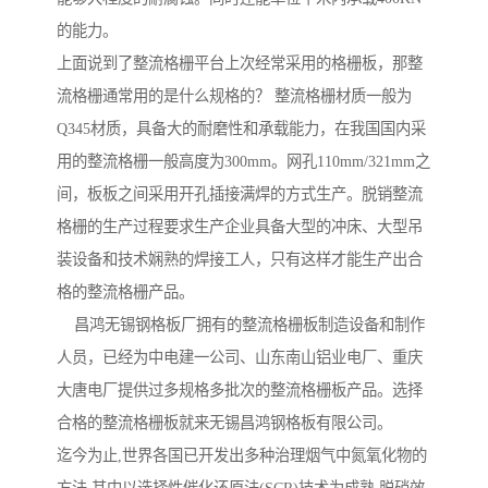
的能力。
上面说到了整流格栅平台上次经常采用的格栅板，那整
流格栅通常用的是什么规格的？ 整流格栅材质一般为
Q345材质，具备大的耐磨性和承载能力，在我国国内采
用的整流格栅一般高度为300mm。网孔110mm/321mm之
间，板板之间采用开孔插接满焊的方式生产。脱销整流
格栅的生产过程要求生产企业具备大型的冲床、大型吊
装设备和技术娴熟的焊接工人，只有这样才能生产出合
格的整流格栅产品。
昌鸿无锡钢格板厂拥有的整流格栅板制造设备和制作
人员，已经为中电建一公司、山东南山铝业电厂、重庆
大唐电厂提供过多规格多批次的整流格栅板产品。选择
合格的整流格栅板就来无锡昌鸿钢格板有限公司。
迄今为止,世界各国已开发出多种治理烟气中氮氧化物的
方法,其中以选择性催化还原法(SCR)技术为成熟,脱硝效