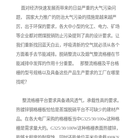
面对经济快速发展而带来的日益严重的大气污染问
题， 国家大力推广的防治大气污染的措施是越来越严
厉，出于环保的要求，各大中小型的化工、电力、矿场
等企业都对燃煤脱销防止污染提到了高的设计要求。让
我们重新找回蓝天白云，呼吸清新的空气就必须从各个
方面着手去节能减排。脱硝整流以及烟气整流格栅在节
能减排中发挥的作用十分重要。 那整流格栅及平台格
栅的型号规格以及具备这些产品生产要求的工厂在哪里
找呢？
整流格栅平台要求具备通风透气，承载性高的要求。
热镀锌钢格栅板恰恰是蒸馏脱硝平台不可缺少的建材产
品。在各大电厂采购的格栅板当中G325/30/100w这种格
栅是需求量大的。G325/30/100W这种格栅表面热镀锌，
能够大程度的耐腐蚀。同时还能单位平米内承载400KN