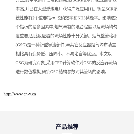
率高,并已在大型燃煤电厂获得广泛应用[1]。衡量SCR系
统性能有2个重要指标,脱硝效率和NH3逃逸率。影响这2
个指标的诸多因素中,烟气与氨的混合程度以及流场均匀
度重要,因此反应器的流场性能十分关键。烟气整流格栅
(GSG)是一种新型导流部件,与其它反应器烟气均布装置
相比具有造价低、压降小、不易堵塞等优点。本文以
GSG为研究对象,采用CFD计算软件对GSG的反应器流场
进行数值模拟,研究GSG结构参数对其流场的影响。
http://www.cn-y.cn
产品推荐