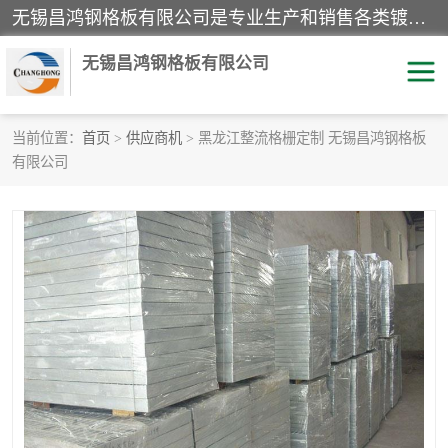
无锡昌鸿钢格板有限公司是专业生产和销售各类镀锌钢格板、镀锌钢格栅、不锈钢钢格及其相关产品的现代化企业。公司产品广泛运用于石油、化工、港口、电力、运输、造纸、医药、钢铁、食品、市政、房地产、制造业等各个领域。
无锡昌鸿钢格板有限公司
当前位置：
首页
>
供应商机
> 黑龙江整流格栅定制 无锡昌鸿钢格板
有限公司
镀锌钢格板
不锈钢钢格板
踏步板
水沟盖板
栏杆
钢格栅
齿形钢格板
钢格板
热镀锌钢格板
复合钢格板
钢格栅踏步板
插接钢格板