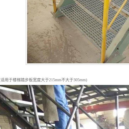
/100(适用于楼梯踏步板宽度大于215mm不大于305mm)