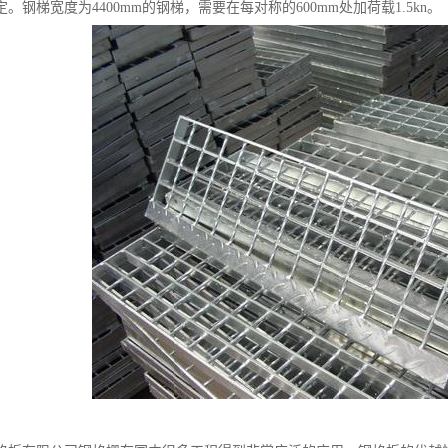
。钢梯宽度为4400mm的钢梯，需要在每对称的600mm处加荷载1.5kn。