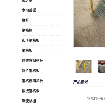
踏步板
水沟盖板
栏杆
钢格栅
齿形钢格板
钢格板
热镀锌钢格板
复合钢格板
钢格栅踏步板
产品描述
插接钢格板
钢梯的一般宽度
整流格栅