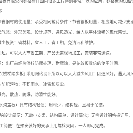
格板有限公司钢格栅在国内很多工程得到非常广泛的应用，钢格板的优越
:
板节省钢材的使用量：承受相同载荷条件下节省钢板用量，相应地可减少支
现代气派：外形美观，设计规范，通风透光，给人以整体流畅的现代感觉。
大减少投资：省材料，省人工，省工期，免清洁和维护。
时间短，可以大大节省工期：产品无需现场加工，安装非常迅速。
耐用：出厂前经热浸锌防腐处理，耐腐蚀，是花纹板数倍的使用时间。
钢梯(楼梯踏步板) 采用网格设计所以可以大大减少风阻：因通风好，遇大风
结构防积污物：不积雨水，冰雪和灰尘。
，采光，散热，防爆，防滑性能好。
板(水沟盖板）具有结构轻便：用材少，结构轻，且易于吊装。
AD电脑设计简便：无需小支梁，结构简单，设计简化；无需设计钢格板详图
人施工简便：在预安装好的支承上用螺栓夹固，一人即可完成。