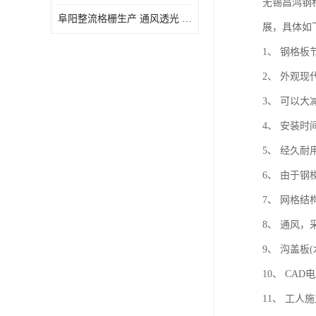
无锡昌鸿钢
阜阳整流格栅生产 通风透光 免清理和维护
展，具体如下
1、 钢格
2、 外观
3、 可以
4、 安装
5、 经久
6、 由于
7、 网格
8、 通风
9、 沟盖
10、 C
11、 工