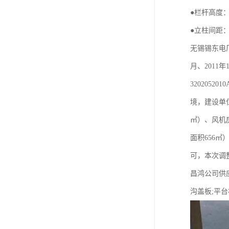
●栏杆高度：
●立柱间距：主
无锡锡东电
月、2011
320205
境，建设单
㎡）、风机
面积656
可，本次调整
昌鸿公司供应
沟盖板;平