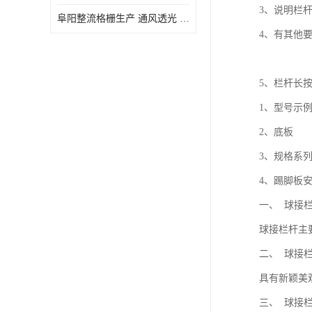
3、说明栏
阜阳整流格栅生产 通风透光 免清理和维护
4、有其他
5、栏杆长
1、型号示
2、底板
3、规格系
4、踢脚板
一、 球接
球接栏杆主
二、 球接
具有新颖美
三、 球接