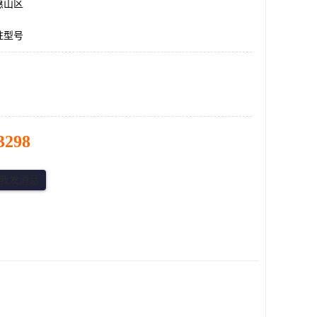
惠山区
柱型号
3298