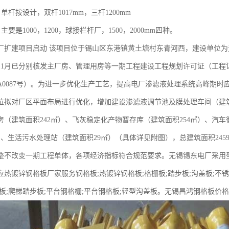
单杆按设计，双杆1017mm，三杆1200mm
要是1000，1200，球接栏杆厂，1500，2000mm四种。
厂扩建项目启动 该项目位于锡山区东港镇黄土塘村东青河西，建设单位为无
年11月已分别核发主厂房、管理用房等一期工程建设工程规划许可证（工程证编号
2010A0087号）。为进一步优化生产工艺，提高电厂渗滤液处理系统高峰
位拟对厂区平面布局进行优化，增加建设渗滤液调节池及膜处理车间（建筑面
房（建筑面积242㎡）、飞灰稳定化产物暂存库（建筑面积254㎡）、汽车
㎡）、生活污水处理站（建筑面积29㎡）（具体详见附图），总建筑面积24
不改变一期工程单体，各项经济指标符合规范要求。无锡锡东电厂采用型号G325/3
热镀锌钢格板厂家服务钢格板;热镀锌钢格板;格栅板;踏步板;沟盖板;不锈
台板;爬梯踏步板;平台钢格栅;平台钢格板;轻型沟盖板。无锡昌鸿钢格板价