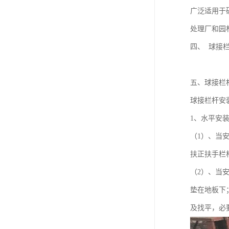
广泛适用于
处理厂和园
四、 球接栏杆
五、球接栏
球接栏杆安
1、水平安
（1）、当
扶正扶手栏
（2）、当
垫在地板下
及找平，必