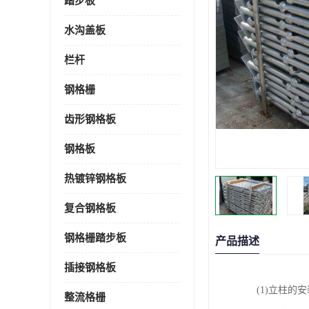
踏步板
水沟盖板
栏杆
钢格栅
齿形钢格板
钢格板
热镀锌钢格板
复合钢格板
钢格栅踏步板
产品描述
插接钢格板
(1)立柱的
整流格栅