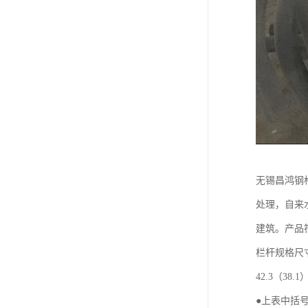
无锡昌鸿钢
处理，自来
建筑。产品符
栏杆规格尺寸表
42.3（38.1
●上表中括