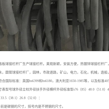
格板球接栏杆厂生产球接栏杆。美观新颖，安装方便，热镀锌球接栏杆厂
水，圆管球接栏杆厂，园林，市政道路，矿山，电力，石化，机械，造船
合国际标准：英国bs6399和bs6180，澳大利亚1650-1985等，以及标准
型号球外径立柱外径扶手外径横杆外径标准型s76（85）48.0（51.0）42.3（
）33.5（38.1）26.8（32.0）：
号前是碳钢的尺寸，括号内是不锈钢的尺寸。