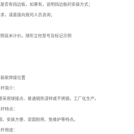
杆是否有挡边板，如果有，说明挡边板的安装方式；
要求，请直接向我司人员咨询；
按照延米计价。球形立柱型号及标记示例
例
列
安装架焊接位置
栏杆简介：
要采用球接点、普通钢热浸锌或不锈钢，工厂化生产。
栏杆特点：
观、安装方便、坚固耐用、免维护等特点。
栏杆用途：