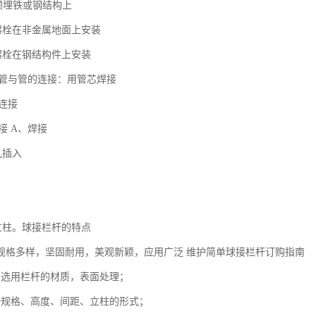
预埋铁或钢结构上
螺栓在非金属地面上安装
螺栓在钢结构件上安装
柱、管与管的连接：用管芯焊接
的连接
连接 A、焊接
孔插入
立柱。球接栏杆的特点
规格多样，坚固耐用，美观新颖，应用广泛 维护简单球接栏杆订购指南
要选用栏杆的材质，表面处理；
杆规格、高度、间距、立柱的形式；