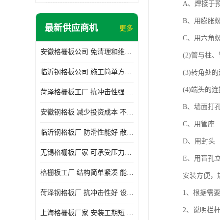
A、焊接于
B、用膨胀
最新供应商机
更多
C、用六角
安徽格栅板公司 免清理和维护 安装需要人工少
(2)管与
临沂钢格板公司 施工简单方便 通风好 减少风阻
(3)转角处
(4)端头的
菏泽格栅板工厂 抗冲击性强 安装需要人工少
B、墙面打
安徽钢格板 减少投资成本 不用清洗和维护
C、用管座
临沂钢格板厂 防滑性能好 散热防爆效果好
D、用封头
无锡格栅板厂家 可承受压力强 安装需要人工少
E、用盲孔
格栅板工厂 结构简单紧凑 能减少风力破坏
安装方便，
菏泽钢格板厂 抗冲击性好 设计规范 通风透光
1、根据需
2、说明栏
上海格栅板厂家 安装工期短 通风好 减少风阻