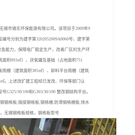
锡市锡东环保能源有限公司。该项目于2009年9
分别为建字第3202052009A0060号、建字第
期时应急能力，保障电厂稳定生产，改善厂区的生产环
积893㎡）、厌氧罐及基础（占地面积751
衡雨棚（建筑面积385㎡）、卸料平台雨棚（建筑
59㎡。上述改扩建工程经已发改、环保等部门认
0/100和G303/30/100 整改钢结构平台。
钢钢格板;插接钢格板;钢格栅;防滑钢格栅板;排水
格，无锡钢格板规格，钢格板型号