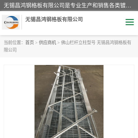
无锡昌鸿钢格板有限公司是专业生产和销售各类镀锌钢格板、镀锌钢格栅、不锈钢钢格及其相关产品的现代化企业。公司产品广泛运用于石油、化工、港口、电力、运输、造纸、医药、钢铁、食品、市政、房地产、制造业等各个领域。
无锡昌鸿钢格板有限公司
当前位置：
首页
>
供应商机
> 佛山栏杆立柱型号 无锡昌鸿钢格板有
限公司
镀锌钢格板
不锈钢钢格板
踏步板
水沟盖板
栏杆
钢格栅
齿形钢格板
钢格板
热镀锌钢格板
复合钢格板
钢格栅踏步板
插接钢格板