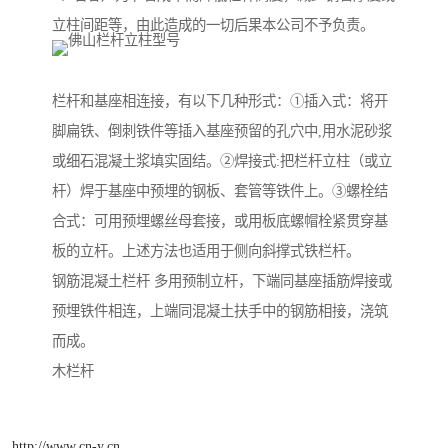
立柱间距等，由此造成的一切后果本公司不予负责。
栏杆和基座相连接，有以下几种形式：①插入式：将开
脚扁铁、倒刺铁件等插入基座预留的孔穴中,用水泥砂浆
或细石混凝土浆填实固结。②焊接式:把栏杆立柱（或立
杆）焊于基座中预埋的钢板、套管等铁件上。③螺栓结
合式：可用预埋螺丝母套接，或用板底螺帽栓紧贯穿基
板的立杆。上述方法也适用于侧向斜撑式铁栏杆。
钢筋混凝土栏杆 多用预制立杆，下端同基座插筋焊接或
预埋铁件相连，上端同混凝土扶手中的钢筋相接，浇筑
而成。
木栏杆
http://www.cn-y.cn