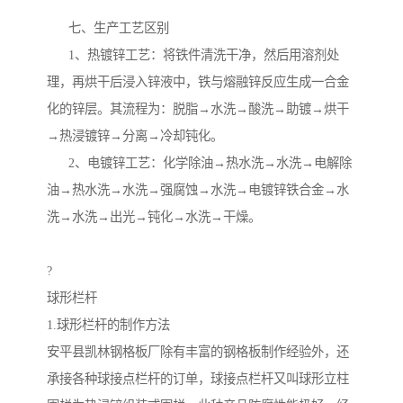
七、生产工艺区别
1、热镀锌工艺：将铁件清洗干净，然后用溶剂处
理，再烘干后浸入锌液中，铁与熔融锌反应生成一合金
化的锌层。其流程为：脱脂→水洗→酸洗→助镀→烘干
→热浸镀锌→分离→冷却钝化。
2、电镀锌工艺：化学除油→热水洗→水洗→电解除
油→热水洗→水洗→强腐蚀→水洗→电镀锌铁合金→水
洗→水洗→出光→钝化→水洗→干燥。
?
球形栏杆
1.球形栏杆的制作方法
安平县凯林钢格板厂除有丰富的钢格板制作经验外，还
承接各种球接点栏杆的订单，球接点栏杆又叫球形立柱